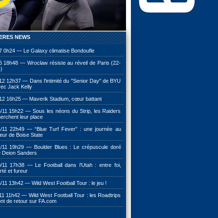
ERES NEWS
7 0h24 — Le Galaxy climatise Bondoufle
6 18h48 — Wroclaw résiste au réveil de Paris (22-
)
12 12h37 — Dans l'intimité du "Senior Day" de BYU
ec Jack Kelly
12 16h25 — Maverik Stadium, cœur battant
/11 15h22 — Sous les néons du Strip, les Raiders
erchent leur place
/11 22h49 — “Blue Turf Fever” : une journée au
ur de Boise State
/11 19h29 — Boulder Blues : Le crépuscule doré
 Deion Sanders
/11 17h38 — Le Football dans l’Utah : entre foi,
erté et fureur
/11 13h42 — Wild West Football Tour : le jeu !
11 11h42 — Wild West Football Tour : les Roadtrips
nt de retour sur FA.com