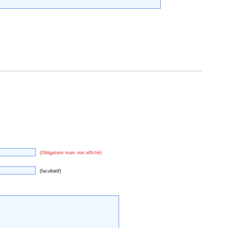
(Obligatoire mais non affiché)
(facultatif)