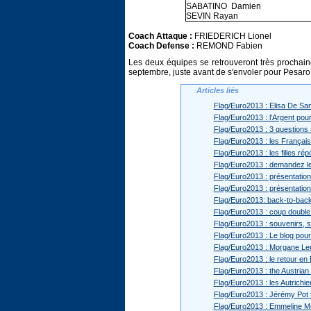
SABATINO Damien
SEVIN Rayan
Coach Attaque :
FRIEDERICH Lionel
Coach Defense :
REMOND Fabien
Les deux équipes se retrouveront très prochain
septembre, juste avant de s'envoler pour Pesaro
Articles liés
Flag/Euro2013 : Elisa De San
Flag/Euro2013 : l'Argent pour
Flag/Euro2013 : 3 questions
Flag/Euro2013 : les Français
Flag/Euro2013 : les filles ré
Flag/Euro2013 : demandez l
Flag/Euro2013 : présentation
Flag/Euro2013 : présentation
Flag/Euro2013: back-to-back 
Flag/Euro2013 : coup double 
Flag/Euro2013 : souvenirs, s
Flag/Euro2013 : Le blog pour
Flag/Euro2013 : Morgane Ler
Flag/Euro2013 : le retour en B
Flag/Euro2013 : the Austria
Flag/Euro2013 : les Autrichie
Flag/Euro2013 : Jérémy Pot 
Flag/Euro2013 : Emmeline Mo