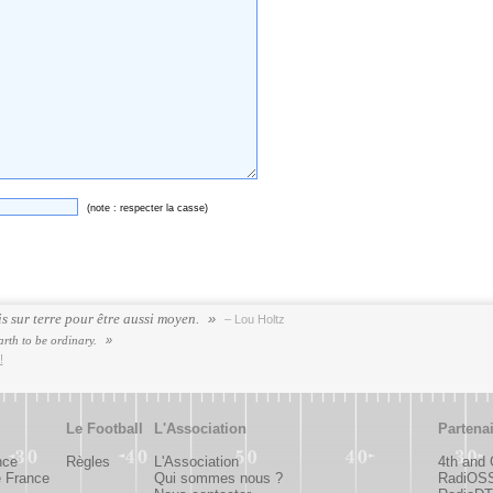
(note : respecter la casse)
s sur terre pour être aussi moyen.
– Lou Holtz
arth to be ordinary.
!
Le Football
L'Association
Partena
nce
Règles
L'Association
4th and
e France
Qui sommes nous ?
RadiOS