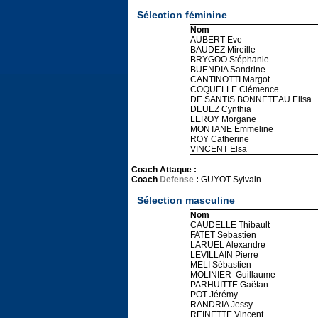
Sélection féminine
Nom
AUBERT Eve
BAUDEZ Mireille
BRYGOO Stéphanie
BUENDIA Sandrine
CANTINOTTI Margot
COQUELLE Clémence
DE SANTIS BONNETEAU Elisa
DEUEZ Cynthia
LEROY Morgane
MONTANE Emmeline
ROY Catherine
VINCENT Elsa
Coach Attaque :
-
Coach
Defense
:
GUYOT Sylvain
Sélection masculine
Nom
CAUDELLE Thibault
FATET Sebastien
LARUEL Alexandre
LEVILLAIN Pierre
MELI Sébastien
MOLINIER Guillaume
PARHUITTE Gaëtan
POT Jérémy
RANDRIA Jessy
REINETTE Vincent