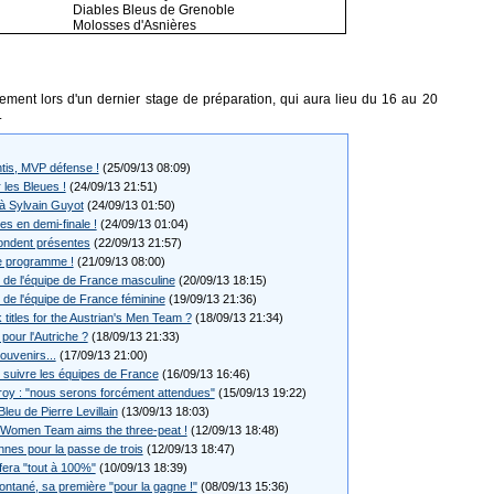
Diables Bleus de Grenoble
Molosses d'Asnières
ement lors d'un dernier stage de préparation, qui aura lieu du 16 au 20
.
tis, MVP défense !
(25/09/13 08:09)
 les Bleues !
(24/09/13 21:51)
 à Sylvain Guyot
(24/09/13 01:50)
es en demi-finale !
(24/09/13 01:04)
pondent présentes
(22/09/13 21:57)
e programme !
(21/09/13 08:00)
 de l'équipe de France masculine
(20/09/13 18:15)
 de l'équipe de France féminine
(19/09/13 21:36)
titles for the Austrian's Men Team ?
(18/09/13 21:34)
pour l'Autriche ?
(18/09/13 21:33)
ouvenirs...
(17/09/13 21:00)
 suivre les équipes de France
(16/09/13 16:46)
oy : "nous serons forcément attendues"
(15/09/13 19:22)
leu de Pierre Levillain
(13/09/13 18:03)
n Women Team aims the three-peat !
(12/09/13 18:48)
nnes pour la passe de trois
(12/09/13 18:47)
fera "tout à 100%"
(10/09/13 18:39)
ntané, sa première "pour la gagne !"
(08/09/13 15:36)