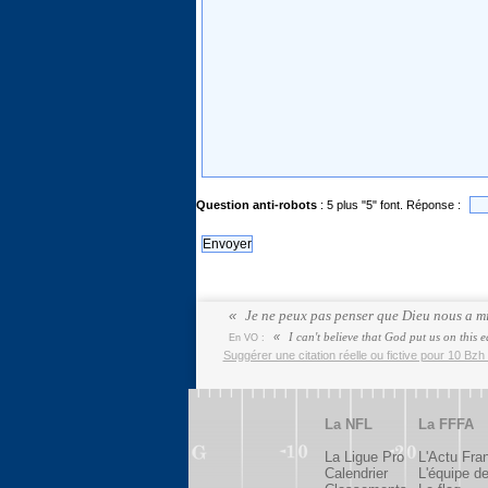
Question anti-robots
: 5 plus "5" font. Réponse :
Je ne peux pas penser que Dieu nous a mi
I can't believe that God put us on this e
En VO :
Suggérer une citation réelle ou fictive pour 10 Bzh 
La NFL
La FFFA
La Ligue Pro
L'Actu Fra
Calendrier
L'équipe d