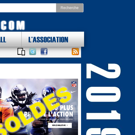
LL
L'ASSOCIATION
 DES LOTS !
ONAL FOOTBALL CONFERENCE
st
Division Nord
as Cowboys
Chicago Bears
York Giants
Detroit Lions
delphia Eagles
Green Bay Packers
ington Redskins
Minnesota Vikings
Sud
Division Ouest
ta Falcons
Arizona Cardinals
ina Panthers
Los Angeles Rams
Orleans Saints
San Francisco 49ers
a Bay Buccaneers
Seattle Seahawks