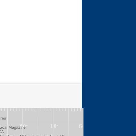
ires
 Goal Magazine
SA