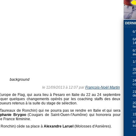
DERNI
6/
6/
14
6/
av
1/
25
ch
background
24
cœ
le 11/09/2013 à 12:07 par
François-Noël Martin
21
rope de Flag, qui aura lieu à Pesaro en Italie du 22 au 24 septembre
de
niquer quelques changements opérés par les coaching staffs des deux
joueurs retenus à la suite du stage de sélection.
20
fi
Taureaux de Ronchin) qui ne pourra pas se rendre en Italie et qui sera
15
éphanie Brygoo
(Cougars de Saint-Ouen-l'Aumône) qui honorera pour
de France féminine.
8/
so
 Ronchin) cède sa place à
Alexandre Laruel
(Molosses d'Asnières).