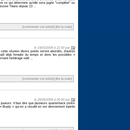
et ce qui détermine qu'elle sera jugée "complète" ou
essee Titans depuis 13 ...
[commenter cet article]
[lire la suite]
le 19/03/2009 à 21:00 par
TD
cette réunion divers points seront abordés, d'autres
aît déjà l’emploi du temps et donc les possibles «
ant l’arbitrage vidé ...
[commenter cet article]
[lire la suite]
le 28/09/2009 à 00:00 par
TD
joueurs. Il faut dire que plusieurs quarterback (entre
 « Brady » qui en a résulté en est directement inpirée