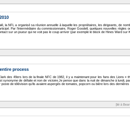
 2010
, la NFL a organisé sa réunion annuelle à laquelle les propriétaires, les dirigeants, de nomb
participé. Par l’intermédiaire du commissionnaire, Roger Goodell, quelques nouvelles règles
ntact sur un joueur qui ne voit pas le coup arriver (par exemple le block de Hines Ward sur K 
entire process
ark des 49ers lors de la finale NFC de 1982, il y a maintenant pour les fans des Lions « th
st synonyme de défaite et non de victoire.Je pense que dans la nuit de dimanche à lundi, pas
r poste de télévision qu’ils avaient aspergés de tomates, popcorn ou bière lors des dernières
[lié à Bea