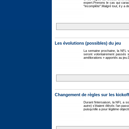
expert.Prenons le cas qui carac
"incomplète".Malgré tout, il y a
Les évolutions (possibles) du jeu
La semaine prochaine, la NFL va
seront volontairement passés s
améliorations » apportés au jeu.D
Changement de règles sur les kickof
Durant l’intersaison, la NFL a s
autre) s’étaient élévés l’an pas
puisqu’elle a pour légitime object