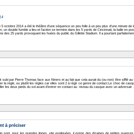
14
5 octobre 2014 a été le théâtre d'une séquence un peu folle à un peu plus d'une minute de la
, un double fumble a lieu et l'action se termine dans les 5 yards de Cincinnati, la balle en 
igne des 25 yards provoquant les huées du public du Gillette Stadium. Il a pourtant parfaitement
 subi par Pierre Thomas face aux Niners et au fait que cela aurait du (ou non) être sifflé au 
ler la règle, ou plutôt les règles car elles sont 2 à régir ce genre de contact.Le choc de cas
oller les deux pieds du sol avant d'entrer en contact au niveau du casque avec un adversair ..
t à préciser
ain sont, pour les grandes lignes, vite expliquées, il existe des dizaines de petites nuances 