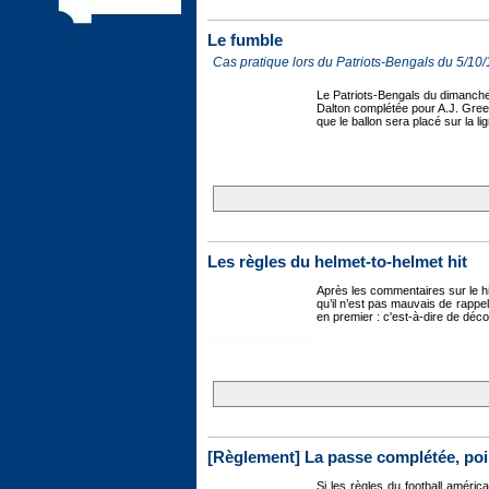
Le fumble
Cas pratique lors du Patriots-Bengals du 5/10/
Le Patriots-Bengals du dimanche 
Dalton complétée pour A.J. Green
que le ballon sera placé sur la l
Les règles du helmet-to-helmet hit
Après les commentaires sur le hit
qu’il n’est pas mauvais de rappe
en premier : c'est-à-dire de déc
[Règlement] La passe complétée, poin
Si les règles du football améric