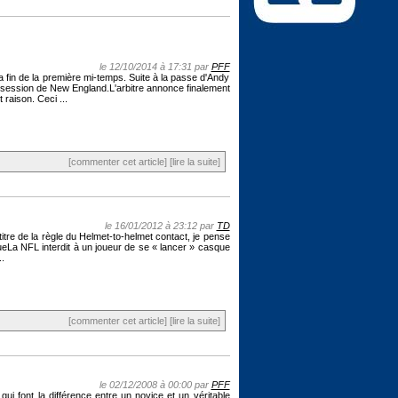
le 12/10/2014 à 17:31 par
PFF
 fin de la première mi-temps. Suite à la passe d'Andy
possession de New England.L'arbitre annonce finalement
 raison. Ceci ...
[commenter cet article]
[lire la suite]
le 16/01/2012 à 23:12 par
TD
titre de la règle du Helmet-to-helmet contact, je pense
queLa NFL interdit à un joueur de se « lancer » casque
.
[commenter cet article]
[lire la suite]
le 02/12/2008 à 00:00 par
PFF
qui font la différence entre un novice et un véritable