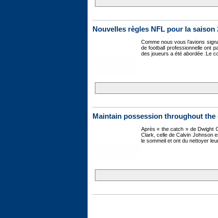
Nouvelles règles NFL pour la saison
Comme nous vous l’avions signalé
de football professionnelle ont 
des joueurs a été abordée :Le co
Maintain possession throughout the 
Après « the catch » de Dwight Cl
Clark, celle de Calvin Johnson e
le sommeil et ont du nettoyer leu