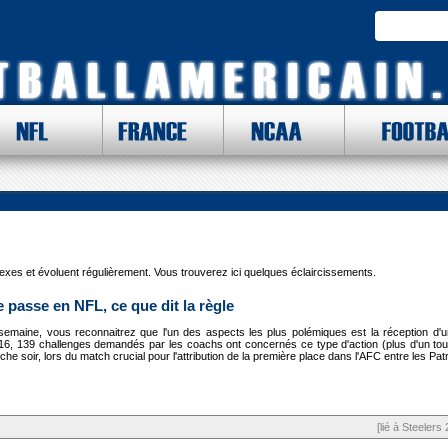
NFL
FRANCE
NCAA
FOOTBA
ACCUMULEZ DES BROUZHOUFS ET GAGNEZ
k
MERICAN FOOTBALL CONFERENCE
ATI
Les Brouzhoufs : comment ça marche ?
nchises
Division Est
Division Nord
Division E
Buffalo Bills
Baltimore Ravens
Dall
Devenir rédacteur ?
Miami Dolphins
Cincinnati Bengals
New 
New England Patriots
Cleveland Browns
Phila
New York Jets
Pittsburgh Steelers
Wash
plexes et évoluent régulièrement. Vous trouverez ici quelques éclaircissements.
Division Sud
Division Ouest
Division 
Houston Texans
Denver Broncos
Atlan
 Tactique
 passe en NFL, ce que dit la règle
Indianapolis Colts
Kansas City Chiefs
Carol
Jacksonville Jaguars
Los Angeles Chargers
New 
emaine, vous reconnaitrez que l'un des aspects les plus polémiques est la réception d'un
"
Tennessee Titans
Oakland Raiders
Tamp
016, 139 challenges demandés par les coachs ont concernés ce type d'action (plus d'un tous 
e soir, lors du match crucial pour l'attribution de la première place dans l'AFC entre les Patrio
[lié à Steelers