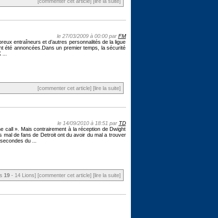
[commenter cet article]
[lire la suite]
le 27/03/2009 à 00:00 par
FM
reux entraîneurs et d’autres personnalités de la ligue
 ont été annoncées.Dans un premier temps, la sécurité
...
[commenter cet article]
[lire la suite]
le 14/09/2010 à 18:51 par
TD
e call ». Mais contrairement à la réception de Dwight
 mal de fans de Detroit ont du avoir du mal a trouver
 secondes du ...
rs
19
- 14 Lions]
[commenter cet article]
[lire la suite]