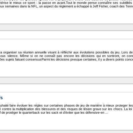
térise le mieux ce sport : la passe en avant.Tout le monde pense connaître ses subtilités 
 deux semaines dans la NFL, un aspect du règlement a échappé à Jeff Fisher, coach des Tenn
 organiser sa réunion annuelle visant à réfléchir aux évolutions possibles du jeu. Lors de 
ous silence. Même si on ne connaît pas encore les décisions qui en sortiront, on conn
es sujets faisant consensusParmi les décisions presque certaines, il y a divers points concern
fs
ouhaité faire évoluer les régles sur certaines phases de jeu de manière à mieux proteger les 
sé contre la multiplication des blessures et des risques de lésion grave sur les chocs. La loi
if de protéger le quarterback sur les sack et d’éviter que les défensive-en ...