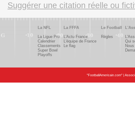
Suggérer une citation réelle ou fict
La NFL
La FFFA
Le Football
L'Ass
La Ligue Pro
L'Actu France
Règles
L'Ass
Calendrier
L'équipe de France
Qui 
Classements
Le flag
Nous 
Super Bowl
Deman
Playoffs
"FootballAmericain.com" | Assoc