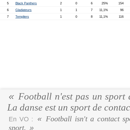
5
Black Panthers
2
0
6
25%
154
6
Gladiateurs
1
1
7
11,1%
96
7
Templiers
1
0
8
11,1%
116
Football n'est pas un sport d
La danse est un sport de contac
Football isn't a contact spo
En VO :
sport.