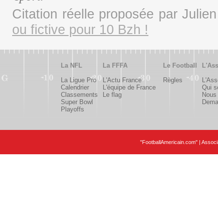
Citation réelle proposée par Juli
ou fictive pour 10 Bzh !
La NFL
La FFFA
Le Football
L'Ass
La Ligue Pro
L'Actu France
Règles
L'Ass
Calendrier
L'équipe de France
Qui 
Classements
Le flag
Nous 
Super Bowl
Deman
Playoffs
"FootballAmericain.com" | Assoc