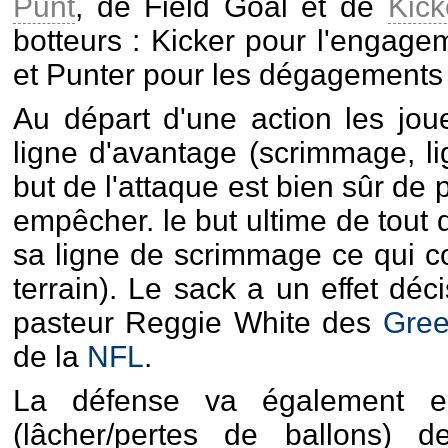
Punt
, de Field Goal et de
Kick
botteurs : Kicker pour l'engage
et Punter pour les dégagements 
Au départ d'une action les jou
ligne d'avantage (scrimmage, lig
but de l'attaque est bien sûr de 
empêcher. le but ultime de tout
sa ligne de scrimmage ce qui c
terrain). Le sack a un effet décis
pasteur Reggie White des
Gree
de la
NFL
.
La défense va également 
(lâcher/pertes de ballons) d