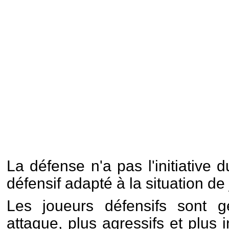
La défense n'a pas l'initiative 
défensif adapté à la situation de
Les joueurs défensifs sont g
attaque, plus agressifs et plus i