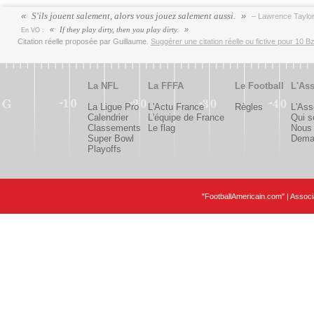
S'ils jouent salement, alors vous jouez salement aussi.
– Lawrence Taylo
If they play dirty, then you play dirty.
En VO :
Citation réelle proposée par Guillaume.
Suggérer une citation réelle ou fictive pour 10 Bz
La NFL
La FFFA
Le Football
L'Ass
La Ligue Pro
L'Actu France
Règles
L'Ass
Calendrier
L'équipe de France
Qui 
Classements
Le flag
Nous 
Super Bowl
Deman
Playoffs
"FootballAmericain.com" | Assoc