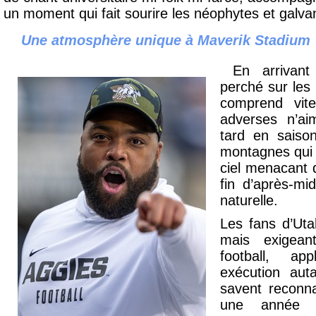
un moment qui fait sourire les néophytes et galvan
Une atmosphère unique à Maverik Stadium
En arrivant
perché sur les
comprend vite
adverses n’ai
tard en saison
montagnes qui e
ciel menacant q
fin d’après-mid
naturelle.
Les fans d’Uta
mais exigeant
football, ap
exécution auta
savent reconna
une année d