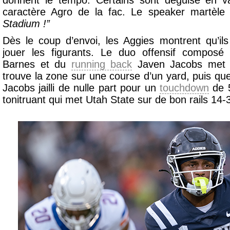
donnent le tempo. Certains sont déguisé en v
caractère Agro de la fac. Le speaker martèle
Stadium !”
Dès le coup d’envoi, les Aggies montrent qu’ils 
jouer les figurants. Le duo offensif composé
Barnes et du
running back
Javen Jacobs met l
trouve la zone sur une course d’un yard, puis qu
Jacobs jailli de nulle part pour un
touchdown
de 
tonitruant qui met Utah State sur de bon rails 14-