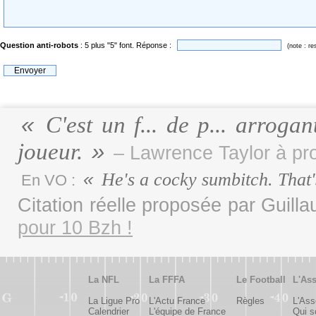
Question anti-robots
: 5 plus "5" font. Réponse :
(note : re
C'est un f... de p... arrogan
joueur.
– Lawrence Taylor à pr
He's a cocky sumbitch. That'
En VO :
Citation réelle proposée par Guill
pour 10 Bzh !
La NFL
La FFFA
Le Football
L'Ass
La Ligue Pro
L'Actu France
Règles
L'Ass
Calendrier
L'équipe de France
Qui 