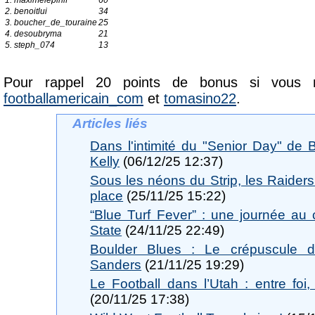
1. maximelepihif
60
2. benoitlui
34
3. boucher_de_touraine
25
4. desoubryma
21
5. steph_074
13
Pour rappel 20 points de bonus si vous n
footballamericain_com
et
tomasino22
.
Articles liés
Dans l'intimité du "Senior Day" de
Kelly
(06/12/25 12:37)
Sous les néons du Strip, les Raiders
place
(25/11/25 15:22)
“Blue Turf Fever” : une journée au
State
(24/11/25 22:49)
Boulder Blues : Le crépuscule 
Sanders
(21/11/25 19:29)
Le Football dans l’Utah : entre foi, 
(20/11/25 17:38)