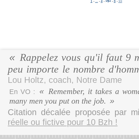
1
-
...
-
4
-
>5<
-
6
-
>>
Rappelez vous qu'il faut 9 
peu importe le nombre d'homm
Lou Holtz, coach, Notre Dame
Remember, it takes a woma
En VO :
many men you put on the job.
Citation décalée proposée par 
réelle ou fictive pour 10 Bzh !