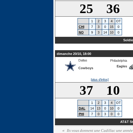
25 36
1
2
3
4
OT
CHI
7
3
0
15
0
NO
9
3
14
10
0
Soldie
dimanche 20/10, 18:00
Dallas
Philadelphia
Eagles
Cowboys
[plus d'infos]
37 10
1
2
3
4
OT
DAL
14
13
0
10
0
PHI
7
0
3
0
0
AT&T S
Ils vous donnent une Cadillac une année, l