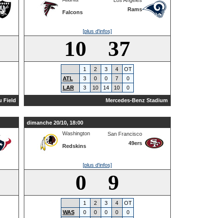
Los Angeles
Rams
Falcons
[plus d'infos]
10 37
1
2
3
4
OT
ATL
3
0
0
7
0
LAR
3
10
14
10
0
 Field
Mercedes-Benz Stadium
dimanche 20/10, 18:00
Washington
San Francisco
49ers
Redskins
[plus d'infos]
0 9
1
2
3
4
OT
WAS
0
0
0
0
0