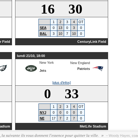
16 30
1
2
3
4
OT
SEA
0
13
0
3
0
BAL
3
10
7
10
0
r Field
CenturyLink Field
lundi 21/10, 18:00
New York
New England
Patriots
Jets
[plus d'infos]
0 33
1
2
3
4
OT
NYJ
0
0
0
0
0
NE
17
7
2
7
0
tadium
MetLife Stadium
a suivante ils vous donnent l'essence pour quitter la ville.
– Woody Hayes, coac