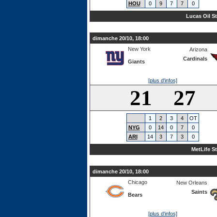
HOU
0
9
7
7
0
Lucas Oil S
dimanche 20/10, 18:00
New York
Arizona
Cardinals
Giants
[plus d'infos]
21 27
1
2
3
4
OT
NYG
0
14
0
7
0
ARI
14
3
7
3
0
MetLife S
dimanche 20/10, 18:00
Chicago
New Orleans
Saints
Bears
[plus d'infos]