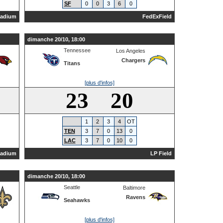
SF
0
0
3
6
0
tadium
FedExField
dimanche 20/10, 18:00
Tennessee
Los Angeles
Chargers
Titans
[plus d'infos]
23 20
1
2
3
4
OT
TEN
3
7
0
13
0
LAC
3
7
0
10
0
tadium
LP Field
dimanche 20/10, 18:00
Seattle
Baltimore
Ravens
Seahawks
[plus d'infos]