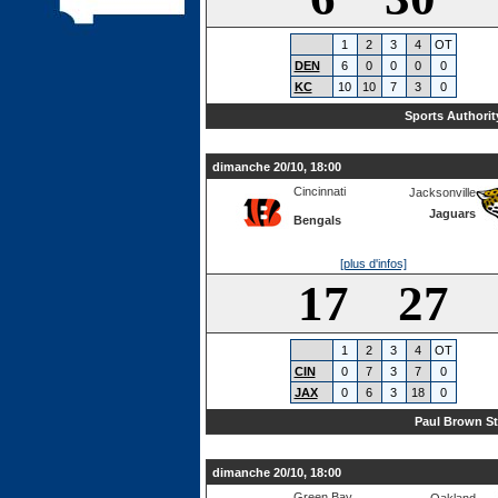
1
2
3
4
OT
DEN
6
0
0
0
0
KC
10
10
7
3
0
Sports Authorit
dimanche 20/10, 18:00
Cincinnati
Jacksonville
Jaguars
Bengals
[plus d'infos]
17 27
1
2
3
4
OT
CIN
0
7
3
7
0
JAX
0
6
3
18
0
Paul Brown S
dimanche 20/10, 18:00
Green Bay