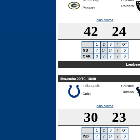
Oakland
Raiders
Packers
[plus d'infos]
42 24
1
2
3
4
OT
GB
7
14
14
7
0
OAK
3
7
7
7
0
Lambeau
dimanche 20/10, 18:00
Indianapolis
Houston
Texans
Colts
[plus d'infos]
30 23
1
2
3
4
OT
IND
7
7
14
2
0