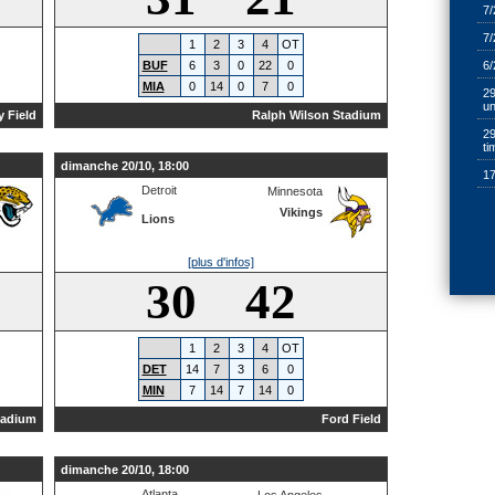
7/
7/
1
2
3
4
OT
BUF
6
3
0
22
0
6/
MIA
0
14
0
7
0
29
un
y Field
Ralph Wilson Stadium
2
ti
dimanche 20/10, 18:00
17
Detroit
Minnesota
Vikings
Lions
[plus d'infos]
30 42
1
2
3
4
OT
DET
14
7
3
6
0
MIN
7
14
7
14
0
tadium
Ford Field
dimanche 20/10, 18:00
Atlanta