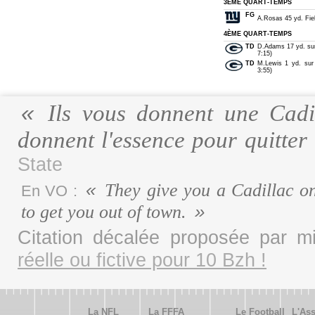
3ÈME QUART-TEMPS
FG
A.Rosas 45 yd. Fiel
4ÈME QUART-TEMPS
TD
D.Adams 17 yd. su
7:15)
TD
M.Lewis 1 yd. sur
3:55)
Ils vous donnent une Cadil
donnent l'essence pour quitter 
State
They give you a Cadillac on
En VO :
to get you out of town.
Citation décalée proposée par 
réelle ou fictive pour 10 Bzh !
La NFL
La FFFA
Le Football
L'Ass