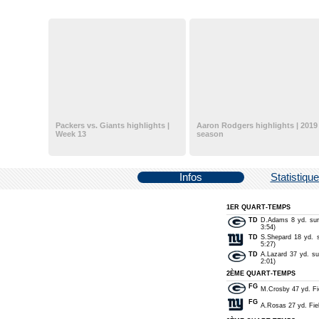
Packers vs. Giants highlights |
Aaron Rodgers highlights | 2019
Week 13
season
Infos
Statistiqu
1ER QUART-TEMPS
TD
D.Adams 8 yd. sur
3:54)
TD
S.Shepard 18 yd. 
5:27)
TD
A.Lazard 37 yd. s
2:01)
2ÈME QUART-TEMPS
FG
M.Crosby 47 yd. Fie
FG
A.Rosas 27 yd. Fiel