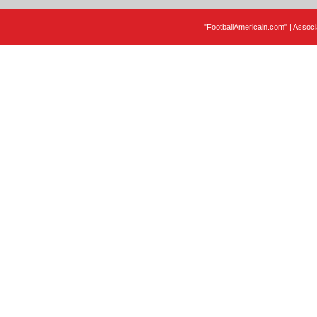
"FootballAmericain.com" | Assoc