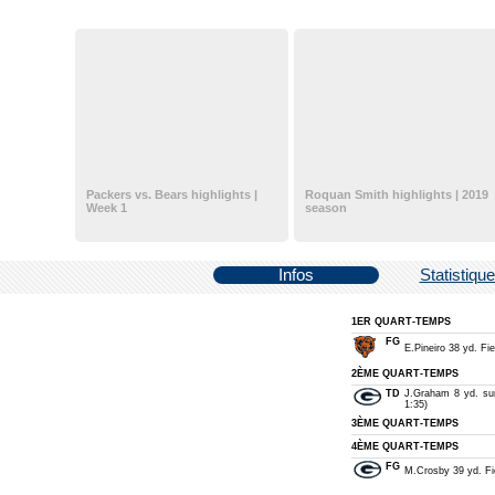
Packers vs. Bears highlights |
Roquan Smith highlights | 2019
Week 1
season
Infos
Statistiqu
1ER QUART-TEMPS
FG
E.Pineiro 38 yd. Fie
2ÈME QUART-TEMPS
TD
J.Graham 8 yd. su
1:35)
3ÈME QUART-TEMPS
4ÈME QUART-TEMPS
FG
M.Crosby 39 yd. Fie