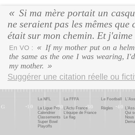
Si ma mère portait un casque
ne seraient pas les mêmes que ce
était sur mon chemin. Et j'aim
If my mother put on a helme
En VO :
the same as the one I was wearing, I'
my mother.
Suggérer une citation réelle ou fict
La NFL
La FFFA
Le Football
L'Ass
La Ligue Pro
L'Actu France
Règles
L'Ass
Calendrier
L'équipe de France
Qui 
Classements
Le flag
Nous 
Super Bowl
Deman
Playoffs