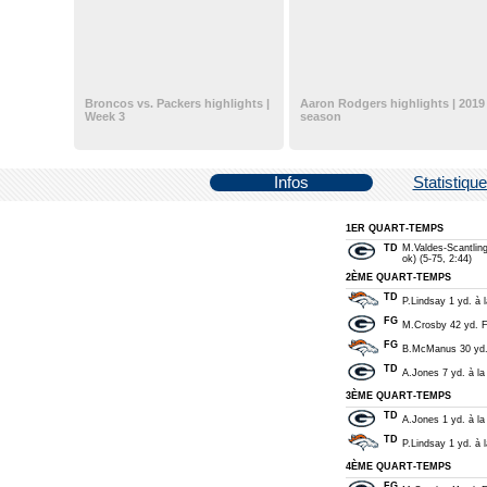
Broncos vs. Packers highlights |
Aaron Rodgers highlights | 2019
Week 3
season
Infos
Statistiqu
1ER QUART-TEMPS
TD
M.Valdes-Scantlin
ok) (5-75, 2:44)
2ÈME QUART-TEMPS
TD
P.Lindsay 1 yd. à 
FG
M.Crosby 42 yd. Fi
FG
B.McManus 30 yd. 
TD
A.Jones 7 yd. à la
3ÈME QUART-TEMPS
TD
A.Jones 1 yd. à la
TD
P.Lindsay 1 yd. à l
4ÈME QUART-TEMPS
FG