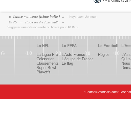
M.Crosby 41 yd. Fi
Lance moi cette fichue balle !
– Keyshawn Johnson
Throw me the damn ball !
En VO :
Suggérer une citation réelle ou fictive pour 10 Bzh !
La NFL
La FFFA
Le Football
L'Ass
La Ligue Pro
L'Actu France
Règles
L'Ass
Calendrier
L'équipe de France
Qui 
Classements
Le flag
Nous 
Super Bowl
Deman
Playoffs
"FootballAmericain.com" | Assoc