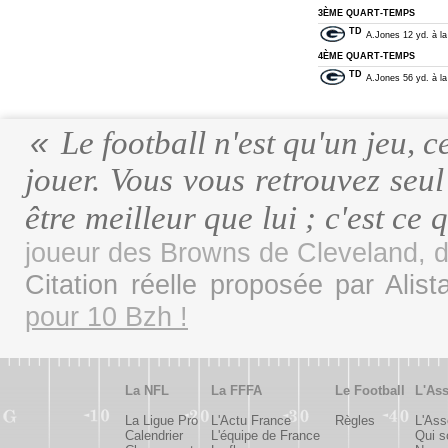
3ÈME QUART-TEMPS
TD
A.Jones 12 yd. à la
4ÈME QUART-TEMPS
TD
A.Jones 56 yd. à la 
Le football n'est qu'un jeu, c
jouer. Vous vous retrouvez seul
être meilleur que lui ; c'est ce 
joueur des Browns de Cleveland, 
Citation réelle proposée par Alist
pour 10 Bzh !
La NFL
La FFFA
Le Football
L'Ass
La Ligue Pro
L'Actu France
Règles
L'Ass
Calendrier
L'équipe de France
Qui 