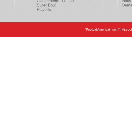
Classements
Le flag
Nous 
Super Bowl
Deman
Playoffs
"FootballAmericain.com" | Assoc