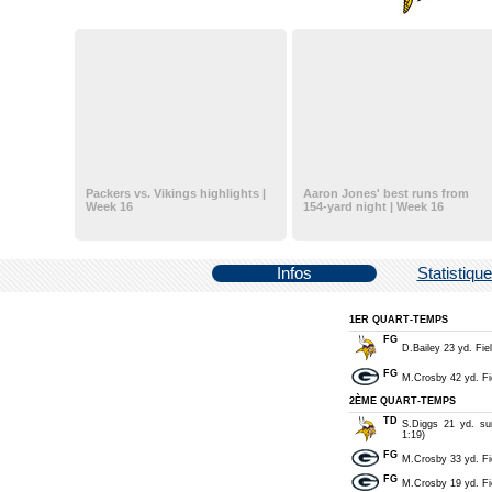
Packers vs. Vikings highlights |
Aaron Jones' best runs from
Week 16
154-yard night | Week 16
Infos
Statistiqu
1ER QUART-TEMPS
FG
D.Bailey 23 yd. Fiel
FG
M.Crosby 42 yd. Fie
2ÈME QUART-TEMPS
TD
S.Diggs 21 yd. su
1:19)
FG
M.Crosby 33 yd. Fie
FG
M.Crosby 19 yd. Fie