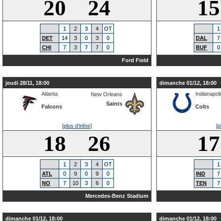
20 24
1
1
2
3
4
OT
1
DET
14
3
0
3
0
DAL
7
CHI
7
3
7
7
0
BUF
0
Ford Field
jeudi 28/11, 18:00
dimanche 01/12, 18:00
Atlanta
Indianapol
New Orleans
Saints
Falcons
Colts
[plus d'infos]
[p
18 26
1
1
2
3
4
OT
1
ATL
0
9
0
9
0
IND
7
NO
7
10
3
6
0
TEN
7
Mercedes-Benz Stadium
dimanche 01/12, 18:00
dimanche 01/12, 18:00