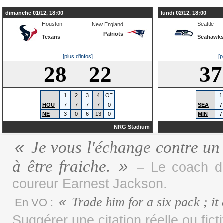
dimanche 01/12, 18:00
lundi 02/12, 18:00
Houston
Seattle
New England
Patriots
Texans
Seahawk
[plus d'infos]
[p
28 22
3
1
2
3
4
OT
1
HOU
7
7
7
7
0
SEA
7
NE
3
0
6
13
0
MIN
7
NRG Stadium
Je vous l'échange contre un 
à être fraiche.
– Le coach d
coureur Earnest Jackson.
Trade him for a six pack ; it
En VO :
Suggérer une citation réelle ou fict