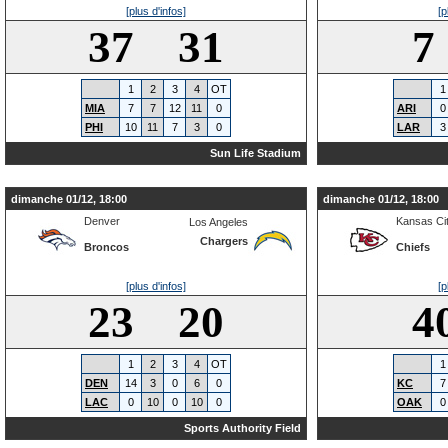
[plus d'infos]
[p
37 31
7
1
2
3
4
OT
1
MIA
7
7
12
11
0
ARI
0
PHI
10
11
7
3
0
LAR
3
Sun Life Stadium
dimanche 01/12, 18:00
dimanche 01/12, 18:00
Denver
Kansas Ci
Los Angeles
Chargers
Broncos
Chiefs
[plus d'infos]
[p
23 20
4
1
2
3
4
OT
1
DEN
14
3
0
6
0
KC
7
LAC
0
10
0
10
0
OAK
0
Sports Authority Field