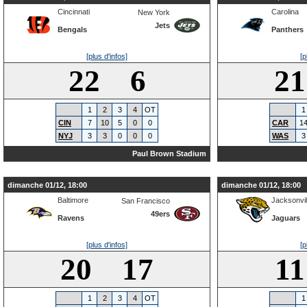
Cincinnati
Carolina
New York
Jets
Bengals
Panthers
[plus d'infos]
[p
22 6
2
1
2
3
4
OT
1
CIN
7
10
5
0
0
CAR
1
NYJ
3
3
0
0
0
WAS
3
Paul Brown Stadium
dimanche 01/12, 18:00
dimanche 01/12, 18:00
Baltimore
Jacksonvil
San Francisco
49ers
Ravens
Jaguars
[plus d'infos]
[p
20 17
1
1
2
3
4
OT
1