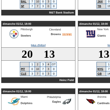
BAL
7
10
0
3
0
JAX
0
SF
7
7
3
0
0
TB
1
M&T Bank Stadium
dimanche 01/12, 18:00
dimanche 01/12, 18:00
Pittsburgh
New York
Cleveland
Browns
Steelers
Giants
[plus d'infos]
[p
20 13
1
1
2
3
4
OT
1
PIT
0
10
7
3
0
NYG
7
CLE
3
7
0
3
0
GB
1
Heinz Field
dimanche 01/12, 18:00
dimanche 01/12, 18:00
Miami
Arizona
Philadelphia
Eagles
Dolphins
Cardinals