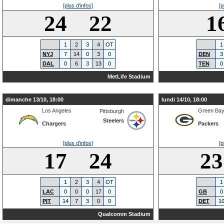
[plus d'infos]
[p
24 22
1
1
2
3
4
OT
1
NYJ
7
14
0
3
0
DEN
3
DAL
0
6
3
13
0
TEN
0
MetLife Stadium
dimanche 13/10, 18:00
lundi 14/10, 18:00
Los Angeles
Green Ba
Pittsburgh
Steelers
Chargers
Packers
[plus d'infos]
[p
17 24
2
1
2
3
4
OT
1
LAC
0
0
0
17
0
GB
0
PIT
14
7
3
0
0
DET
1
Qualcomm Stadium