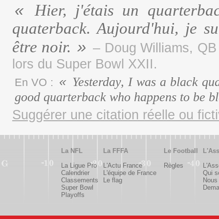
Hier, j'étais un quarterba
quaterback. Aujourd'hui, je s
être noir.
– Doug Williams, QB 
lors du Super Bowl XXII.
Yesterday, I was a black qu
En VO :
good quarterback who happens to be b
Suggérer une citation réelle ou fict
La NFL
La FFFA
Le Football
L'Ass
La Ligue Pro
L'Actu France
Règles
L'Ass
Calendrier
L'équipe de France
Qui 
Classements
Le flag
Nous 
Super Bowl
Deman
Playoffs