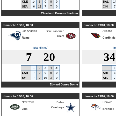
CLE
14
6
0
8
0
BAL
1
SEA
6
12
7
7
0
CIN
7
Cleveland Browns Stadium
dimanche 13/10, 18:00
dimanche 13/10, 18:00
Los Angeles
Arizona
San Francisco
49ers
Rams
Cardinals
[plus d'infos]
[p
7 20
3
1
2
3
4
OT
1
LAR
7
0
0
0
0
ARI
3
SF
7
0
10
3
0
ATL
7
Edward Jones Dome
dimanche 13/10, 18:00
dimanche 13/10, 18:00
New York
Denver
Dallas
Cowboys
Jets
Broncos