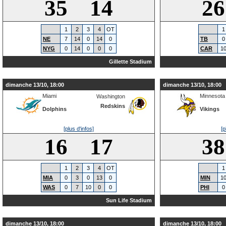
35 14
2
1
2
3
4
OT
1
NE
7
14
0
14
0
TB
0
NYG
0
14
0
0
0
CAR
1
Gillette Stadium
dimanche 13/10, 18:00
dimanche 13/10, 18:00
Miami
Minnesota
Washington
Redskins
Dolphins
Vikings
[plus d'infos]
[p
16 17
3
1
2
3
4
OT
1
MIA
0
3
0
13
0
MIN
1
WAS
0
7
10
0
0
PHI
0
Sun Life Stadium
dimanche 13/10, 18:00
dimanche 13/10, 18:00