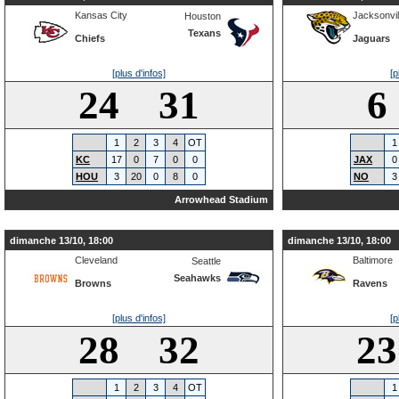
Kansas City
Jacksonvil
Houston
Texans
Chiefs
Jaguars
[plus d'infos]
[p
24 31
6
1
2
3
4
OT
1
KC
17
0
7
0
0
JAX
0
HOU
3
20
0
8
0
NO
3
Arrowhead Stadium
dimanche 13/10, 18:00
dimanche 13/10, 18:00
Cleveland
Baltimore
Seattle
Seahawks
Browns
Ravens
[plus d'infos]
[p
28 32
2
1
2
3
4
OT
1