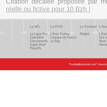
Citation décalée proposée par 
réelle ou fictive pour 10 Bzh !
La NFL
La FFFA
Le Football
L'Ass
La Ligue Pro
L'Actu France
Règles
L'Ass
Calendrier
L'équipe de France
Qui 
Classements
Le flag
Nous 
Super Bowl
Deman
Playoffs
"FootballAmericain.com" | Assoc