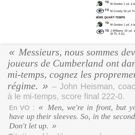
TD
M.Gordon 1 yd. à la
FG
M.Crosby 54 yd. Fie
4ÈME QUART-TEMPS
TD
M.Gordon 1 yd. à la
TD
J.Williams 10 yd. 
(9-75, 4:11)
Messieurs, nous sommes deva
joueurs de Cumberland ont dan
mi-temps, cognez les proprement
régime.
– John Heisman, coac
à le mi-temps, score final 222-0.
Men, we're in front, but 
En VO :
have up their sleeves. So, in the second
Don't let up.