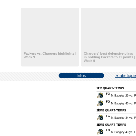
Packers vs. Chargers highlights |
Chargers' best defensive plays
Week 9
in holding Packers to 11 points |
Week 9
Infos
Statistiqu
1ER QUART-TEMPS
FG
M.Badgley 29 yd. Fi
FG
M.Badgley 40 yd. Fi
2ÈME QUART-TEMPS
FG
M.Badgley 34 yd. Fi
3ÈME QUART-TEMPS
FG
M.Badgley 43 yd. Fi