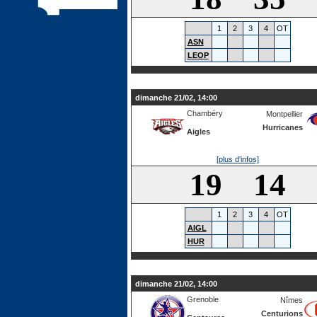
1
2
3
4
OT
ASN
LEOP
dimanche 21/02, 14:00
Chambéry
Montpellier
Hurricanes
Aigles
[plus d'infos]
19 14
1
2
3
4
OT
AIGL
HUR
dimanche 21/02, 14:00
Grenoble
Nîmes
Centurions