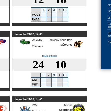
3/
1
2
3
4
OT
3/
MOUS
2/
PYGA
11
le
13
dimanche 21/02, 14:00
fi
Le Mans
Fontenay-sous-Bois
12
Météores
Caïmans
[plus d'infos]
24 10
1
2
3
4
OT
CAI
MET
dimanche 21/02, 14:00
Evry
Amiens
Spartiates