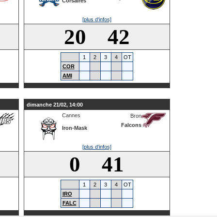
Corsaires
[plus d'infos]
20 42
1
2
3
4
OT
COR
AMI
dimanche 21/02, 14:00
Cannes
Bron
Falcons
Iron-Mask
[plus d'infos]
0 41
1
2
3
4
OT
IRO
FALC