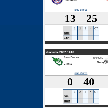
Centaures
[plus d'infos]
13 25
1
2
3
4
OT
GRE
CEN
dimanche 21/02, 14:00
Saint-Etienne
Toulouse
Ours
Giants
[plus d'infos]
0 40
1
2
3
4
OT
GIA
OUR