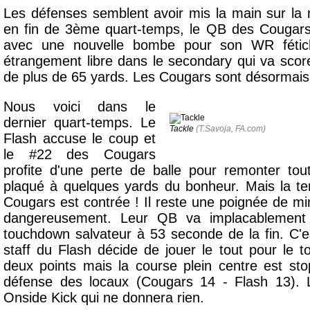
Les défenses semblent avoir mis la main sur la 
en fin de 3ème quart-temps, le QB des Cougar
avec une nouvelle bombe pour son WR fétich
étrangement libre dans le secondary qui va sco
de plus de 65 yards. Les Cougars sont désormais
Nous voici dans le
dernier quart-temps. Le
Tackle
(T.Savoja, FA.com)
Flash accuse le coup et
le #22 des Cougars
profite d'une perte de balle pour remonter tout
plaqué à quelques yards du bonheur. Mais la ten
Cougars est contrée ! Il reste une poignée de mi
dangereusement. Leur QB va implacablement 
touchdown salvateur à 53 seconde de la fin. C'e
staff du Flash décide de jouer le tout pour le t
deux points mais la course plein centre est st
défense des locaux (Cougars 14 - Flash 13). 
Onside Kick qui ne donnera rien.