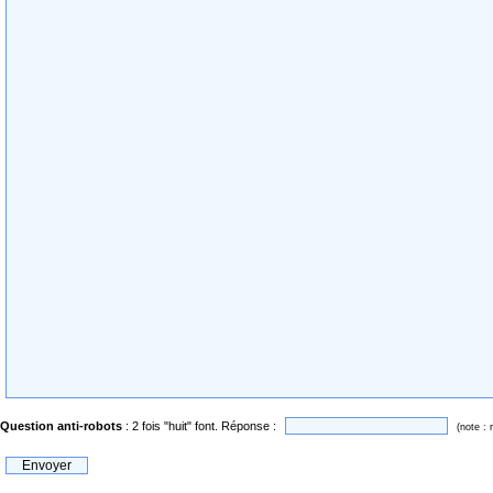
Question anti-robots
: 2 fois "huit" font. Réponse :
(note : 