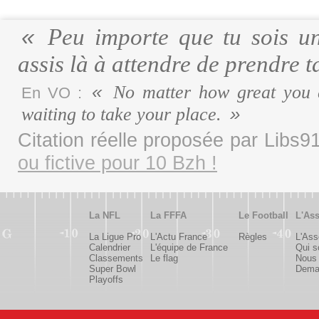
Peu importe que tu sois un
assis là à attendre de prendre t
No matter how great you ar
En VO :
waiting to take your place.
Citation réelle proposée par Libs
ou fictive pour 10 Bzh !
La NFL
La FFFA
Le Football
L'Ass
La Ligue Pro
L'Actu France
Règles
L'Ass
Calendrier
L'équipe de France
Qui 
Classements
Le flag
Nous 
Super Bowl
Deman
Playoffs