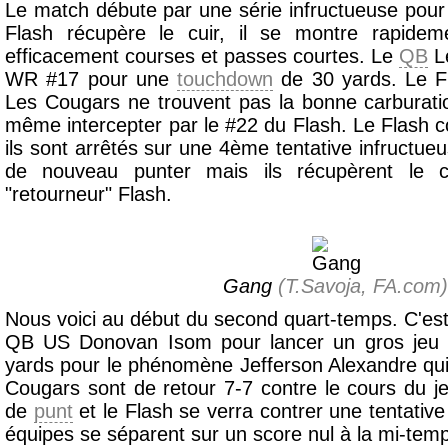
Le match débute par une série infructueuse pour
Flash récupère le cuir, il se montre rapidem
efficacement courses et passes courtes. Le
QB
L
WR #17 pour une
touchdown
de 30 yards. Le F
Les Cougars ne trouvent pas la bonne carburati
même intercepter par le #22 du Flash. Le Flash 
ils sont arrêtés sur une 4ème tentative infructu
de nouveau punter mais ils récupèrent le
"retourneur" Flash.
Gang
(T.Savoja, FA.com)
Nous voici au début du second quart-temps. C'est
QB US Donovan Isom pour lancer un gros jeu
yards pour le phénomène Jefferson Alexandre qui f
Cougars sont de retour 7-7 contre le cours du je
de
punt
et le Flash se verra contrer une tentativ
équipes se séparent sur un score nul à la mi-tem