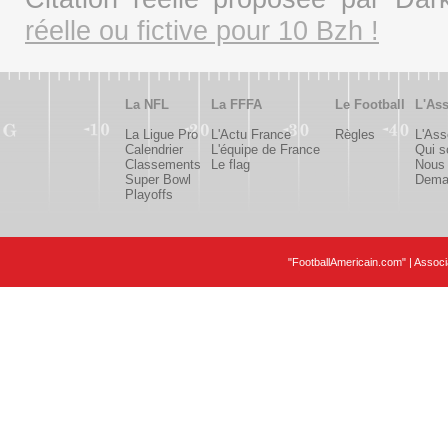
réelle ou fictive pour 10 Bzh !
La NFL
La FFFA
Le Football
L'Ass
La Ligue Pro
L'Actu France
Règles
L'Ass
Calendrier
L'équipe de France
Qui 
Classements
Le flag
Nous 
Super Bowl
Deman
Playoffs
"FootballAmericain.com" | Assoc