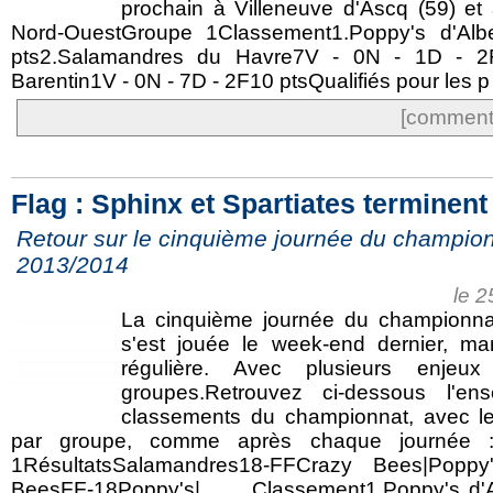
prochain à Villeneuve d'Ascq (59) et 
Nord-OuestGroupe 1Classement1.Poppy's d'Al
pts2.Salamandres du Havre7V - 0N - 1D - 2
Barentin1V - 0N - 7D - 2F10 ptsQualifiés pour les p 
[commente
Flag : Sphinx et Spartiates terminent
Retour sur le cinquième journée du champion
2013/2014
le 
La cinquième journée du championna
s'est jouée le week-end dernier, ma
régulière. Avec plusieurs enjeu
groupes.Retrouvez ci-dessous l'en
classements du championnat, avec le
par groupe, comme après chaque journée :
1RésultatsSalamandres18-FFCrazy Bees|Poppy
BeesFF-18Poppy's| Classement1.Poppy's d'Al