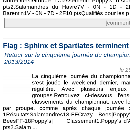
Nord-OuestGroupe 1Classement1.Poppy's d'Al
pts2.Salamandres du Havre7V - 0N - 1D - 2
Barentin1V - 0N - 7D - 2F10 ptsQualifiés pour les p 
[commente
Flag : Sphinx et Spartiates terminent
Retour sur le cinquième journée du champion
2013/2014
le 
La cinquième journée du championna
s'est jouée le week-end dernier, ma
régulière. Avec plusieurs enjeu
groupes.Retrouvez ci-dessous l'en
classements du championnat, avec le
par groupe, comme après chaque journée :
1RésultatsSalamandres18-FFCrazy Bees|Poppy
BeesFF-18Poppy's| Classement1.Poppy's d'Al
pts2.Salam ...