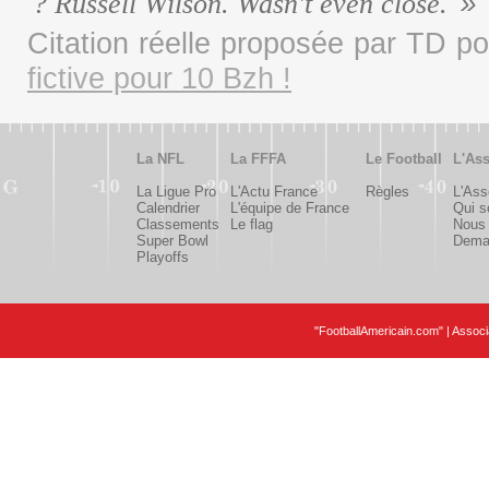
? Russell Wilson. Wasn't even close.
Citation réelle proposée par TD p
fictive pour 10 Bzh !
La NFL
La FFFA
Le Football
L'Ass
La Ligue Pro
L'Actu France
Règles
L'Ass
Calendrier
L'équipe de France
Qui 
Classements
Le flag
Nous 
Super Bowl
Deman
Playoffs
"FootballAmericain.com" | Assoc