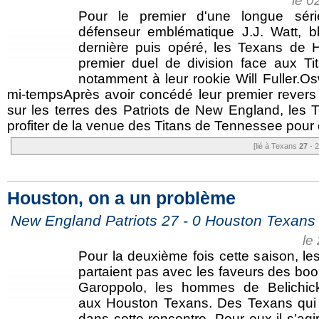
le 0
Pour le premier d'une longue sér
défenseur emblématique J.J. Watt, 
dernière puis opéré, les Texans de 
premier duel de division face aux T
notamment à leur rookie Will Fuller.Os
mi-tempsAprès avoir concédé leur premier revers 
sur les terres des Patriots de New England, les 
profiter de la venue des Titans de Tennessee pour c
[lié à Texans
27
- 2
Houston, on a un problème
New England Patriots 27 - 0 Houston Texans
le
Pour la deuxième fois cette saison, l
partaient pas avec les faveurs des bo
Garoppolo, les hommes de Belichick
aux Houston Texans. Des Texans qui n’
dans cette rencontre. Pour eux il s’agir