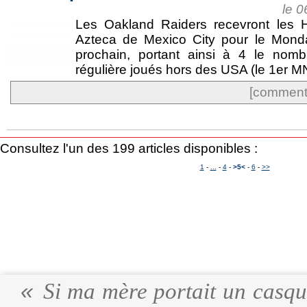
le 
Les Oakland Raiders recevront les 
Azteca de Mexico City pour le Mond
prochain, portant ainsi à 4 le nom
régulière joués hors des USA (le 1er M
[commente
Consultez l'un des 199 articles disponibles :
1
-
...
-
4
-
>5<
-
6
-
>>
Si ma mère portait un casque