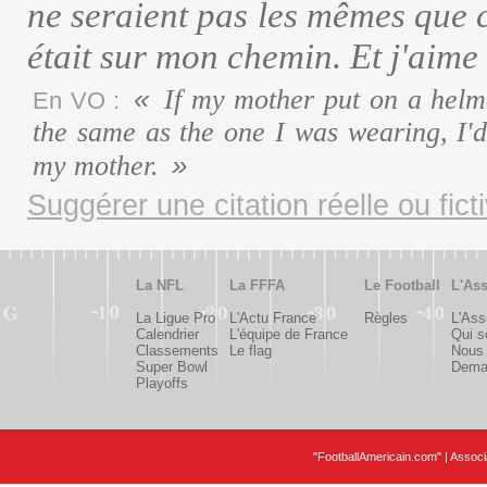
ne seraient pas les mêmes que ce
était sur mon chemin. Et j'aim
If my mother put on a helme
En VO :
the same as the one I was wearing, I'
my mother.
Suggérer une citation réelle ou fict
La NFL
La FFFA
Le Football
L'Ass
La Ligue Pro
L'Actu France
Règles
L'Ass
Calendrier
L'équipe de France
Qui 
Classements
Le flag
Nous 
Super Bowl
Deman
Playoffs
"FootballAmericain.com" | Assoc