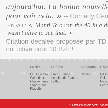
aujourd'hui. La bonne nouvelle
pour voir cela.
– Comedy Cent
Manti Te'o ran the 40 in a di
En VO :
wasn't alive to see that.
Citation décalée proposée par T
ou fictive pour 10 Bzh !
La NFL
La FFFA
Le Football
L'Ass
La Ligue Pro
L'Actu France
Règles
L'Ass
Calendrier
L'équipe de France
Qui 
Classements
Le flag
Nous 
Super Bowl
Deman
Playoffs
"FootballAmericain.com" | Assoc