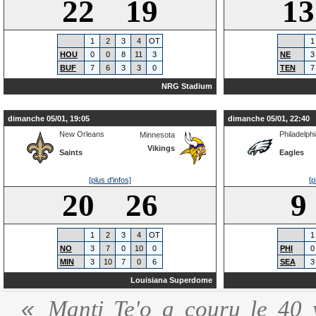
22 19
1
1
2
3
4
OT
1
HOU
0
0
8
11
3
NE
3
BUF
7
6
3
3
0
TEN
7
NRG Stadium
dimanche 05/01, 19:05
dimanche 05/01, 22:40
New Orleans
Philadelph
Minnesota
Vikings
Saints
Eagles
[plus d'infos]
[p
20 26
9
1
2
3
4
OT
1
NO
3
7
0
10
0
PHI
0
MIN
3
10
7
0
6
SEA
3
Louisiana Superdome
Manti Te'o a couru le 40 