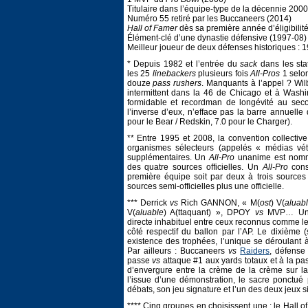
Titulaire dans l’équipe-type de la décennie 2000
Numéro 55 retiré par les Buccaneers (2014)
Hall of Famer
dès sa première année d’éligibilit
Élément-clé d’une dynastie défensive (1997-08)
Meilleur joueur de deux défenses historiques : 1
* Depuis 1982 et l’entrée du
sack
dans les stat
les 25
linebackers
plusieurs fois
All-Pros
1 selon
douze
pass rushers
. Manquants à l’appel ? W
intermittent dans la 46 de Chicago et à Washi
formidable et recordman de longévité au seco
l’inverse d’eux, n’efface pas la barre annuelle
pour le Bear / Redskin, 7.0 pour le Charger).
** Entre 1995 et 2008, la convention collectiv
organismes sélecteurs (appelés « médias vét
supplémentaires. Un
All-Pro
unanime est nomm
des quatre sources officielles. Un
All-Pro
cons
première équipe soit par deux à trois sources o
sources semi-officielles plus une officielle.
*** Derrick
vs
Rich GANNON, « M(
ost
) V(
aluab
V(
aluable
) A(ttaquant) », DPOY
vs
MVP… Un af
directe inhabituel entre ceux reconnus comme le
côté respectif du ballon par l’AP. Le dixième
existence des trophées, l’unique se déroulant à
Par ailleurs : Buccaneers
vs
Raiders
, défense
passe
vs
attaque #1 aux yards totaux et à la pas
d’envergure entre la crème de la crème sur l
l’issue d’une démonstration, le sacre ponctué
débats, son jeu signature et l’un des deux jeux s
**** Cinq groupes en choisissent une : le Hall o