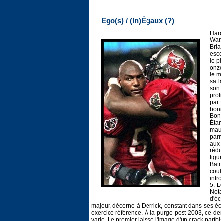
Ego(s) / (In)Égaux (?)
Har
War
Bri
esco
le p
onze
le m
sa l
son 
prof
par 
bonn
Bon 
Étan
mauv
parm
aux 
rédu
figu
Bat
coul
intr
5. 
Not
d'éc
majeur, décerne à Derrick, constant dans ses éc
exercice référence. À la purge post-2003, ce de
varie. Le premier laisse l'image d'un crack parfo