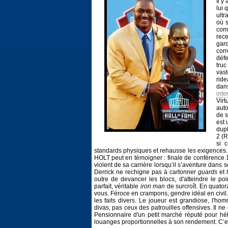
Il y
lui 
ultr
où s
com
rece
gar
corr
défe
truc
vas
ride
dan
inte
Virt
auto
de s
est 
dupl
2 (
si 
standards physiques et rehausse les exigences.
HOLT peut en témoigner : finale de conférence 
violent de sa carrière lorsqu’il s’aventure dans 
Derrick ne rechigne pas à cartonner
guards
et
outre de devancer les blocs, d'atteindre le po
parfait, véritable
iron man
de surcroît. En quator
vous. Féroce en crampons, gendre idéal en civil.
les faits divers. Le joueur est grandiose, l'ho
divas, pas ceux des patrouilles offensives. Il 
Pensionnaire d'un petit marché réputé pour héb
louanges proportionnelles à son rendement. C’est