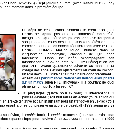
WIS et Brian DAWKINS) / sept joueurs au total (avec Randy MOSS, Tony
 unanimement dans la première équipe.
En dépit de ces accomplissements, le crédit dont jouit
Derrick ne capture pas toute son immensité. Sous côté.
Incognito puisque même les professionnels se trompent à
son propos. Au cours des retransmissions télévisées, les
commentateurs le confondent régulièrement avec le Chief
Derrick THOMAS. Maillot rouge, numéro dans la
cinquantaine, homonyme, chasseur de QB donc
forcément… Dans une vidéo accompagnant son
intronisation au
Hall of Fame
, NFL Films l’évoque en tant
que MLB. Promu
quarterback
défensif en 2000, il se
charge des appels et des ajustements au cœur de l’action,
un rôle dévolu au Mike dans l'imaginaire donc forcément…
Absent des
performances défensives individuelles phares
sur un match
selon NFL Throwback, il a pourtant de quoi
alimenter un top 10 à lui seul.
Cf.
10 plaquages (quatre pour 0- yard), 2 interceptions, 2
passes déviées ; soit huit mises en échec (toute action qui
in en 1re-2e tentative et gain insuffisant pour un
first down
en 3e-4e) / trois
omprenant la prise qui préserve un score de baseball (1999 semaine 7
vs
passe déviée, 1
fumble
forcé, 1
fumble
recouvert (pour un terrain court
 échec / quatre stops pour survivre à six
turnovers
de son attaque (1999
interception (pour un terrain court rapportant trois points), 2 passes