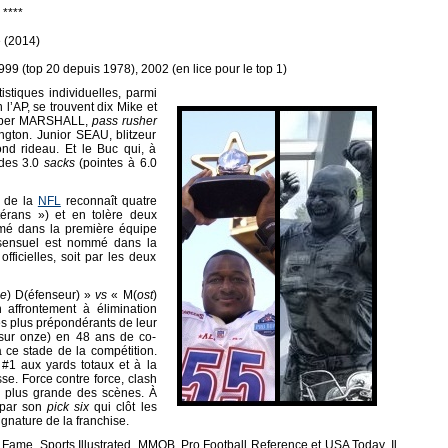
 ****
é (2014)
999 (top 20 depuis 1978), 2002 (en lice pour le top 1)
istiques individuelles, parmi
 l’AP, se trouvent dix Mike et
ilber MARSHALL,
pass rusher
ngton. Junior SEAU, blitzeur
nd rideau. Et le Buc qui, à
 des 3.0
sacks
(pointes à 6.0
e de la
NFL
reconnaît quatre
érans ») et en tolère deux
é dans la première équipe
ensuel est nommé dans la
fficielles, soit par les deux
le
) D(éfenseur) »
vs
« M(
ost
)
frontement à élimination
s plus prépondérants de leur
 (sur onze) en 48 ans de co-
 ce stade de la compétition.
 #1 aux yards totaux et à la
se. Force contre force, clash
a plus grande des scènes. À
 par son
pick six
qui clôt les
ignature de la franchise.
f Fame, Sports Illustrated, MMQB, Pro Football Reference et USA Today. Il