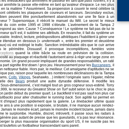
 a les
linebackers
qui annihilent le passeur en tant que
pass rushers
, il y a
qui annihile la passe elle-même en tant qu’avaleur d'espace. Le nec plus
a en la matière ? Assurément. Sa propension à couvrir le rend célèbre là
ont célébrés les plaqueurs de coureurs et lanceurs.
Secondary
exclue,
bien peuvent être ponctuellement abandonnés sur une île face à un
veur ? Supersonique, il réécrit le manuel du Will. Le secret le mieux
dé du coin entre 1995 et 1998 s’ébruite. L’avènement de la Tampa 2
espond au sien. Cause ? Conséquence ! Le système ne fait pas de lui le
nseur qu'il est, il sublime ses attributs. En revanche, il fait du système un
 viable. Instinct, lecture, prédispositions athlétiques l’habilitent à gérer une
te étendue en dessous («
underneath
», entre les premier et deuxième
aux) où est redirigé le trafic. Sanction irrémédiable dès que le cuir arrive
s le périmètre. Dissuasif, il provoque incomplétions,
fumbles
voire
rceptions
quand la cible bâcle sa route en prévision de la collision.
uosité au plaquage et réactivité l'autorisent ainsi à régir une large zone en
nomie. Un grand pouvoir impliquant de grandes responsabilités, un raté
a part signifie
first down
/ gros jeu. Heureusement pour les
Buccaneers
, il
un nettoyeur fiable. Hors pair, le meilleur. Cet amalgame d'aptitudes ne se
ique pas, raison pour laquelle les nombreuses déclinaisons de la Tampa
Rams,
Colts
,
Vikings
, Seahawks…) imitent l’originale sans l’égaler, même
celle des
Bears
produit une autre dynastie défensive. Il modifie les
 Sous-dimensionné, c’est malgré tout un gros cogneur sous-estimé. Torry
1999, le receveur du
Greatest Show on Turf
subit selon lui le choc le plus
son jardin début du premier quart. Le
backfield
n’est pas sauf non plus car
fullbacks
pour aller chatouiller le
running back
. Son agilité lui permet en
int d'impact plus rapidement que la galerie. Le
linebacker
ultime quasi
ze ans à une position si exposée, si brutale, il ne manque aucun rendez-
 Jamais le moindre écart, jamais le moindre incident bizarre, jamais dans
mme le surplombe. Humble, discret, introverti, il passe sous les radars à
ne génère pas autant de presse que les gueulards, n’a pas leur résonance.
erger la plus mauvaise organisation du sport US, il ne suscite pas les
 toutefois un footballeur transcendant sans pareil.