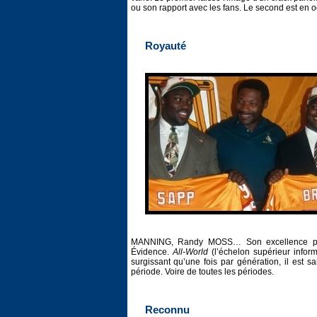
ou son rapport avec les fans. Le second est en o
Royauté
MANNING, Randy MOSS… Son excellence pro
Évidence.
All-World
(l’échelon supérieur inform
surgissant qu’une fois par génération, il est 
période. Voire de toutes les périodes.
Reconnu