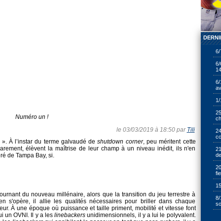
DERNI
6/
6/
14
6/
av
1/
25
Numéro un !
ch
le 03/03/2019 à 18:50 par
Tili
24
cœ
n ». À l’instar du terme galvaudé de
shutdown corner
, peu méritent cette
rement, élèvent la maîtrise de leur champ à un niveau inédit, ils n'en
21
éré de Tampa Bay, si.
de
20
fi
15
ournant du nouveau millénaire, alors que la transition du jeu terrestre à
8/
en s'opère, il allie les qualités nécessaires pour briller dans chaque
so
eur. À une époque où puissance et taille priment, mobilité et vitesse font
ui un OVNI. Il y a les
linebackers
unidimensionnels, il y a lui le polyvalent.