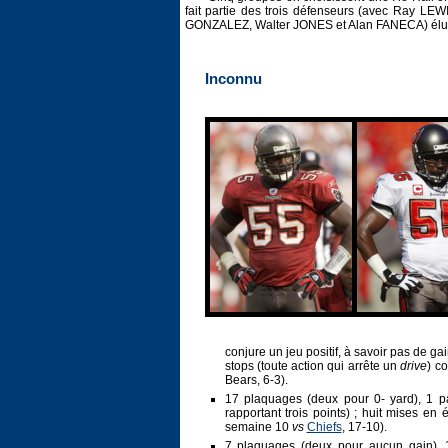
fait partie des trois défenseurs (avec Ray LE
GONZALEZ, Walter JONES et Alan FANECA) élus
Inconnu
conjure un jeu positif, à savoir pas de ga
stops (toute action qui arrête un
drive
) c
Bears, 6-3).
17 plaquages (deux pour 0- yard), 1 
rapportant trois points) ; huit mises en
semaine 10
vs
Chiefs
, 17-10).
7 plaquages (deux pour aucun gain), 1 