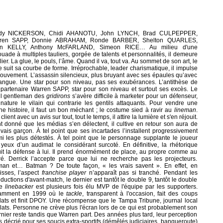
dy NICKERSON, Chidi AHANOTU, John LYNCH, Brad CULPEPPER,
ren SAPP, Donnie ABRAHAM, Ronde BARBER, Shelton QUARLES,
an KELLY, Anthony McFARLAND, Simeon RICE… Au milieu d'une
uade à multiples tauliers, gorgée de talents et personnalités, il demeure
ilier. La glue, le pouls, l’âme. Quand il va, tout va. Au sommet de son art, le
 suit sa courbe de forme. Irréprochable, leader charismatique, il impulse
ouvement. L’assassin silencieux, plus bruyant avec ses épaules qu’avec
angue. Une star pour son niveau, pas ses exubérances. L’antithèse de
partenaire Warren SAPP, star pour son niveau et surtout ses excès. Le
il gentleman des
gridirons
s’avère difficile à marketer pour un défenseur,
nature le vilain qui contrarie les gentils attaquants. Pour vendre une
e histoire, il faut un bon méchant ; le costume sied à ravir au
lineman
.
client avec un avis sur tout, tout le temps, il attire la lumière et s'en réjouit.
t donné que les médias s’en délectent, il cultive en retour son aura de
ais garçon. À tel point que ses incartades l’installent progressivement
i les plus détestés. À tel point que le personnage supplante le joueur
yeux d’un audimat le considérant surcoté. En définitive, la rhétorique
it la défense à lui. Il prend énormément de place, au propre comme au
ré. Derrick l’accepte parce que lui ne recherche pas les projecteurs.
man et… Batman ? De toute façon, « les vrais savent ». En effet, en
isses, l’aspect
franchise player
n’apparaît pas si tranché. Pendant les
oductions d'avant-match, le dernier est tantôt le double 9, tantôt le double
Le
linebacker
est plusieurs fois élu MVP de l'équipe par les supporters.
amment en 1999 où le
tackle
, transparent à l'occasion, fait des coups
lats et finit DPOY. Une récompense que le Tampa Tribune, journal local
lats. Personne ne crève plus l'écran lors de ce qui est probablement son
rnier reste tandis que Warren part. Des années plus tard, leur perception
is décrié pour ses soucis extra-sportifs (démêlés judiciaires, banqueroute)