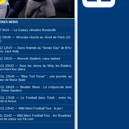
ERES NEWS
7 0h24 — Le Galaxy climatise Bondoufle
6 18h48 — Wroclaw résiste au réveil de Paris (22-
)
12 12h37 — Dans l'intimité du "Senior Day" de BYU
ec Jack Kelly
12 16h25 — Maverik Stadium, cœur battant
/11 15h22 — Sous les néons du Strip, les Raiders
erchent leur place
/11 22h49 — “Blue Turf Fever” : une journée au
ur de Boise State
/11 19h29 — Boulder Blues : Le crépuscule doré
 Deion Sanders
/11 17h38 — Le Football dans l’Utah : entre foi,
erté et fureur
/11 13h42 — Wild West Football Tour : le jeu !
11 11h42 — Wild West Football Tour : les Roadtrips
nt de retour sur FA.com