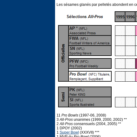
Les sésames glanés par pelletés abondent en c
11
Pro Bowls
(1997-06, 2008)
3
All-Pros
unanimes (1999, 2000, 2002) **
2
All-Pros
consensuels (2004, 2005) **
1 DPOY (2002)
1
Super Bowl
(XXXVII) ***
1 MVP du
Pro Bowl
(2006)