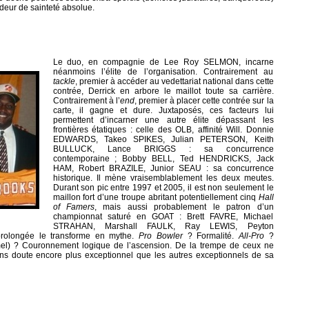
deur de sainteté absolue.
Le duo, en compagnie de Lee Roy SELMON, incarne
néanmoins l’élite de l’organisation. Contrairement au
tackle
, premier à accéder au vedettariat national dans cette
contrée, Derrick en arbore le maillot toute sa carrière.
Contrairement à l’
end
, premier à placer cette contrée sur la
carte, il gagne et dure. Juxtaposés, ces facteurs lui
permettent d’incarner une autre élite dépassant les
frontières étatiques : celle des OLB, affinité Will. Donnie
EDWARDS, Takeo SPIKES, Julian PETERSON, Keith
BULLUCK, Lance BRIGGS : sa concurrence
contemporaine ; Bobby BELL, Ted HENDRICKS, Jack
HAM, Robert BRAZILE, Junior SEAU : sa concurrence
historique. Il mène vraisemblablement les deux meutes.
Durant son pic entre 1997 et 2005, il est non seulement le
maillon fort d’une troupe abritant potentiellement cinq
Hall
of Famers
, mais aussi probablement le patron d’un
championnat saturé en GOAT : Brett FAVRE, Michael
STRAHAN, Marshall FAULK, Ray LEWIS, Peyton
longée le transforme en mythe.
Pro Bowler
? Formalité.
All-Pro
?
el)
? Couronnement logique de l’ascension. De la trempe de ceux ne
sans doute encore plus exceptionnel que les autres exceptionnels de sa