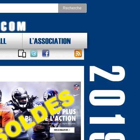
LL
L'ASSOCIATION
 DES LOTS !
ONAL FOOTBALL CONFERENCE
st
Division Nord
as Cowboys
Chicago Bears
York Giants
Detroit Lions
delphia Eagles
Green Bay Packers
ington Redskins
Minnesota Vikings
Sud
Division Ouest
ta Falcons
Arizona Cardinals
ina Panthers
Los Angeles Rams
Orleans Saints
San Francisco 49ers
a Bay Buccaneers
Seattle Seahawks