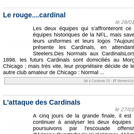
Le rouge....cardinal
le 28/0
Les deux équipes qui s’affronteront c
équipes historiques de la NFL, mais sav
leurs uniformes et leurs logos ?Aujou
présente les Cardinals, en attendan
Steelers.Des Normals aux CardinalsLors
1898, les futurs Cardinals sont domiciliés au Mor
Chicago ; mais très vite, leur propriétaire décide de l
autre club amateur de Chicago : Normal ...
[lié à Cardinals 23 -
27
Steelers]
[c
L'attaque des Cardinals
le 27/0
A cinq jours de la grande finale, il es
continuer à analyser les deux équipes
poursuivons par l'escouade offens