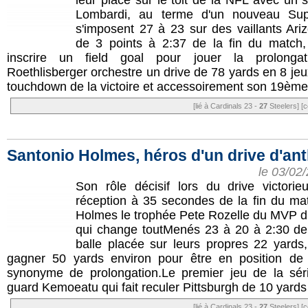
leur place sur le toit de la NFL avec un 
Lombardi, au terme d'un nouveau Sup
s'imposent 27 à 23 sur des vaillants Ar
de 3 points à 2:37 de la fin du match, 
inscrire un field goal pour jouer la prolonga
Roethlisberger orchestre un drive de 78 yards en 8 jeu
touchdown de la victoire et accessoirement son 19ème 
[lié à Cardinals 23 -
27
Steelers]
[c
Santonio Holmes, héros d'un drive d'an
le 03/02
Son rôle décisif lors du drive victorie
réception à 35 secondes de la fin du ma
Holmes le trophée Pete Rozelle du MVP d
qui change toutMenés 23 à 20 à 2:30 de 
balle placée sur leurs propres 22 yards,
gagner 50 yards environ pour être en position de t
synonyme de prolongation.Le premier jeu de la sér
guard Kemoeatu qui fait reculer Pittsburgh de 10 yards 
[lié à Cardinals 23 -
27
Steelers]
[c