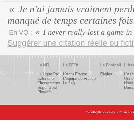
Je n'ai jamais vraiment perdu
manqué de temps certaines fois
I never really lost a game in
En VO :
Suggérer une citation réelle ou fict
La NFL
La FFFA
Le Football
L'Ass
La Ligue Pro
L'Actu France
Règles
L'Ass
Calendrier
L'équipe de France
Qui 
Classements
Le flag
Nous 
Super Bowl
Deman
Playoffs
"FootballAmericain.com" | Assoc