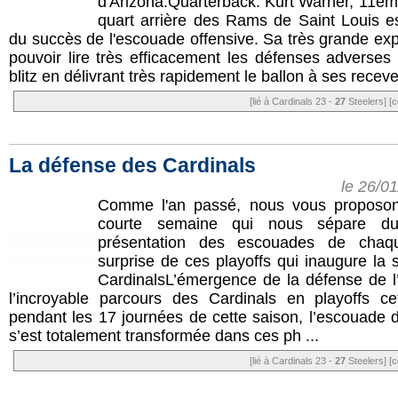
d'Arizona.Quarterback: Kurt Warner, 11è
quart arrière des Rams de Saint Louis est
du succès de l'escouade offensive. Sa très grande exp
pouvoir lire très efficacement les défenses adverses 
blitz en délivrant très rapidement le ballon à ses receve 
[lié à Cardinals 23 -
27
Steelers]
[c
La défense des Cardinals
le 26/0
Comme l'an passé, nous vous proposon
courte semaine qui nous sépare d
présentation des escouades de chaqu
surprise de ces playoffs qui inaugure la 
CardinalsL’émergence de la défense de l’
l’incroyable parcours des Cardinals en playoffs ce
pendant les 17 journées de cette saison, l’escouade
s’est totalement transformée dans ces ph ...
[lié à Cardinals 23 -
27
Steelers]
[c