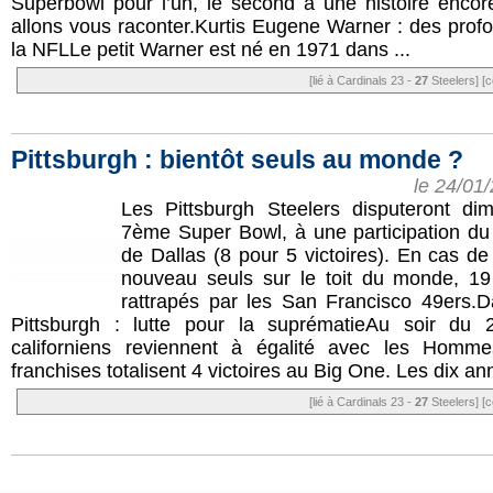
Superbowl pour l’un, le second a une histoire encor
allons vous raconter.Kurtis Eugene Warner : des pro
la NFLLe petit Warner est né en 1971 dans ...
[lié à Cardinals 23 -
27
Steelers]
[c
Pittsburgh : bientôt seuls au monde ?
le 24/01
Les Pittsburgh Steelers disputeront di
7ème Super Bowl, à une participation d
de Dallas (8 pour 5 victoires). En cas de
nouveau seuls sur le toit du monde, 19
rattrapés par les San Francisco 49ers.D
Pittsburgh : lutte pour la suprématieAu soir du 
californiens reviennent à égalité avec les Homme
franchises totalisent 4 victoires au Big One. Les dix ann
[lié à Cardinals 23 -
27
Steelers]
[c