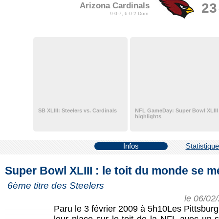
23
Arizona Cardinals
9-0-7, 6-0-2 Dom.
SB XLIII: Steelers vs. Cardinals
NFL GameDay: Super Bowl XLIII
highlights
Infos
Statistiqu
Super Bowl XLIII : le toit du monde se m
6ème titre des Steelers
le 06/02
Paru le 3 février 2009 à 5h10Les Pittsbur