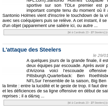
NFL.com).Santonio Holmes coupable d
sportive sur son TDLe premier est p
important compte tenu du moment où il a
Santonio Holmes vient d'inscrire le touchdown de la vic
avec ses coéquipiers puis se relève. A cet instant, il s
d'un objet (apparement une salière ici, ou autre ...
[lié à Cardinals 23 -
27
Steelers]
[c
L'attaque des Steelers
le 29/0
A quelques jours de la grande finale, il es
deux équipes par escouade. Après avoir p
d'Arizona voici l’escouade offensi
Pittsburgh.Quarterback: Ben Roethli
NFLSur l’ensemble de la saison, Big Ben 
la limite : entre la lucidité et le geste de trop. Il faut d
et les déficiences de sa ligne offensive en début de sa
reprises ; il a d&rsq ...
[lié à Cardinals 23 -
27
Steelers]
[c