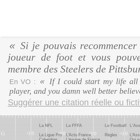
Si je pouvais recommencer m
joueur de foot et vous pouve
membre des Steelers de Pittsbu
If I could start my life al
En VO :
player, and you damn well better believ
Suggérer une citation réelle ou fict
La NFL
La FFFA
Le Football
L'Ass
La Ligue Pro
L'Actu France
Règles
L'Ass
Calendrier
L'équipe de France
Qui 