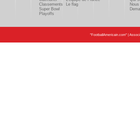
Classements
Le flag
Nous 
Super Bowl
Deman
Playoffs
"FootballAmericain.com" | Assoc