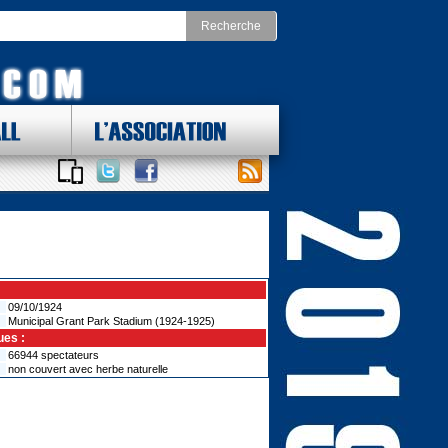
LL
L'ASSOCIATION
 DES LOTS !
ONAL FOOTBALL CONFERENCE
st
Division Nord
as Cowboys
Chicago Bears
York Giants
Detroit Lions
delphia Eagles
Green Bay Packers
ington Redskins
Minnesota Vikings
Sud
Division Ouest
ta Falcons
Arizona Cardinals
ina Panthers
Los Angeles Rams
09/10/1924
Orleans Saints
Municipal Grant Park Stadium (1924-1925)
San Francisco 49ers
a Bay Buccaneers
Seattle Seahawks
ues :
66944 spectateurs
non couvert avec herbe naturelle