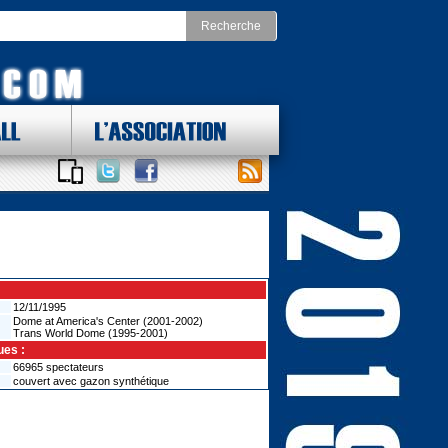
LL
L'ASSOCIATION
 DES LOTS !
ONAL FOOTBALL CONFERENCE
st
Division Nord
as Cowboys
Chicago Bears
York Giants
Detroit Lions
delphia Eagles
Green Bay Packers
ington Redskins
Minnesota Vikings
Sud
Division Ouest
ta Falcons
Arizona Cardinals
ina Panthers
Los Angeles Rams
12/11/1995
Orleans Saints
Dome at America's Center (2001-2002)
San Francisco 49ers
Trans World Dome (1995-2001)
a Bay Buccaneers
Seattle Seahawks
ues :
66965 spectateurs
couvert avec gazon synthétique