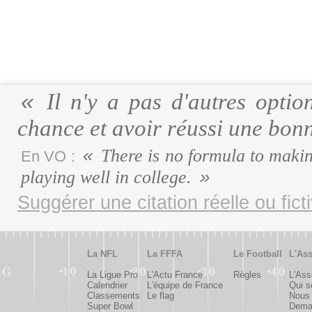
Il n'y a pas d'autres optio
chance et avoir réussi une bonn
There is no formula to makin
En VO :
playing well in college.
Suggérer une citation réelle ou fict
La NFL
La FFFA
Le Football
L'Ass
La Ligue Pro
L'Actu France
Règles
L'Ass
Calendrier
L'équipe de France
Qui 
Classements
Le flag
Nous 
Super Bowl
Deman