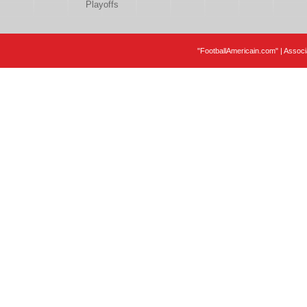
Playoffs
"FootballAmericain.com" | Assoc