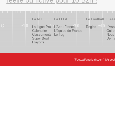
réelle ou fictive pour 10 Bzh !
La NFL
La FFFA
Le Football
L'Ass
La Ligue Pro
L'Actu France
Règles
L'Ass
Calendrier
L'équipe de France
Qui 
Classements
Le flag
Nous 
Super Bowl
Deman
Playoffs
"FootballAmericain.com" | Assoc