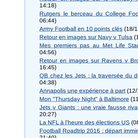
14:18)
Rutgers le berceau du College Foo
06:44)
Army Football en 10 points clés
(18/1
Retour en images sur Navy v Tulsa
(
Mes premiers pas au Met Life Sta
04:56)
Retour en images sur Ravens v Br
16:45)
QB chez les Jets : la traversée du d
04:38)
Annapolis une expérience à part
(12/
Mon "Thursday Night" à Baltimore
(11
Jets v Giants : une vraie fausse rival
20:27)
La NFL à l’heure des élections US
(0
Football Roadtrip 2016 : départ immin
21:40)