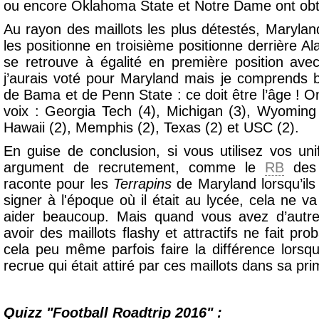
ou encore Oklahoma State et Notre Dame ont obte
Au rayon des maillots les plus détestés, Maryland
les positionne en troisième positionne derrière 
se retrouve à égalité en première position ave
j’aurais voté pour Maryland mais je comprends 
de Bama et de Penn State : ce doit être l’âge ! 
voix : Georgia Tech (4), Michigan (3), Wyoming
Hawaii (2), Memphis (2), Texas (2) et USC (2).
En guise de conclusion, si vous utilisez vos u
argument de recrutement, comme le
RB
des 
raconte pour les
Terrapins
de Maryland lorsqu’ils 
signer à l'époque où il était au lycée, cela ne 
aider beaucoup. Mais quand vous avez d’autr
avoir des maillots flashy et attractifs ne fait p
cela peu même parfois faire la différence lors
recrue qui était attiré par ces maillots dans sa pr
Quizz "Football Roadtrip 2016" :