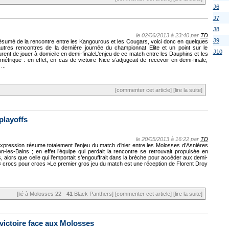
J6
J7
J8
le 02/06/2013 à 23:40 par
TD
J9
résumé de la rencontre entre les Kangourous et les Cougars, voici donc en quelques
autres rencontres de la derniére journée du championnat Elite et un point sur le
J10
ent de jouer à domicile en demi-finaleL’enjeu de ce match entre les Dauphins et les
étrique : en effet, en cas de victoire Nice s’adjugeait de recevoir en demi-finale,
...
[commenter cet article]
[lire la suite]
playoffs
le 20/05/2013 à 16:22 par
TD
expression résume totalement l’enjeu du match d’hier entre les Molosses d’Asnières
-les-Bains ; en effet l’équipe qui perdait la rencontre se retrouvait propulsée en
, alors que celle qui l’emportait s’engouffrait dans la brèche pour accéder aux demi-
 « crocs pour crocs »Le premier gros jeu du match est une réception de Florent Droy
[lié à Molosses 22 -
41
Black Panthers]
[commenter cet article]
[lire la suite]
ictoire face aux Molosses