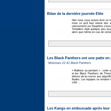
Bilan de la derniére journée Elite
Hier nous vous avions livré un 
mots ce qu'il faut retenir des 
classement.Les Dauphins s'assur
Templiers était quelque peu asym
alors que même en cas de victoi 
Les Black Panthers ont une patte en 
Molosses 22-41 Black Panthers
« Malheur au perdant » : cette 
et les Black Panthers de Thonon
dehors de la course aux playoffs
finales. Les équipes se rendent
côté ...
Les Kangs en embuscade après leur v