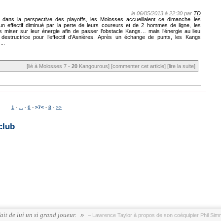
le 06/05/2013 à 22:30 par
TD
dans la perspective des playoffs, les Molosses accueillaient ce dimanche les
 effectif diminué par la perte de leurs coureurs et de 2 hommes de ligne, les
miser sur leur énergie afin de passer l’obstacle Kangs… mais l’énergie au lieu
t destructrice pour l’effectif d’Asnières. Après un échange de punts, les Kangs
..
[lié à Molosses 7 -
20
Kangourous]
[commenter cet article]
[lire la suite]
1
-
...
-
6
-
>7<
-
8
-
>>
club
 fait de lui un si grand joueur.
– Lawrence Taylor à propos de son coéquipier Phil Si