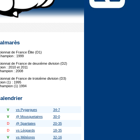
almarès
onnat de France Élite (D1)
Champion : 1999
onnat de France de deuxième division (D2)
on : 2010 et 2011
hampion : 2008
onnat de France de troisième division (D3)
on (1) : 1995
champion (1) 1994
alendrier
V
vs Pygargues
34-7
V
@ Mousquetaires
30-0
D
@ Spartiates
20-35
D
vs Léopards
18-35
V
vs Météores
32-16