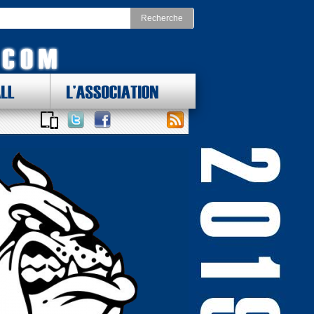
LL
L'ASSOCIATION
 DES LOTS !
ONAL FOOTBALL CONFERENCE
st
Division Nord
as Cowboys
Chicago Bears
York Giants
Detroit Lions
delphia Eagles
Green Bay Packers
ington Redskins
Minnesota Vikings
Sud
Division Ouest
ta Falcons
Arizona Cardinals
ina Panthers
Los Angeles Rams
Orleans Saints
San Francisco 49ers
a Bay Buccaneers
Seattle Seahawks