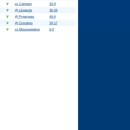
V
vs Caïmans
32-9
V
@ Léopards
36-26
V
@ Pygargues
40-6
V
@ Corsaires
34-17
V
vs Mousquetaires
6-0