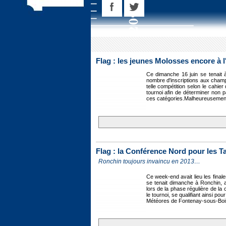
Flag : les jeunes Molosses encore à 
Ce dimanche 16 juin se tenait à 
nombre d'inscriptions aux champ
telle compétition selon le cahi
tournoi afin de déterminer non 
ces catégories.Malheureusement,
Flag : la Conférence Nord pour les T
Ronchin toujours invaincu en 2013…
Ce week-end avait lieu les fina
se tenait dimanche à Ronchin, 
lors de la phase régulière de la 
le tournoi, se qualifiant ainsi p
Météores de Fontenay-sous-Bois 