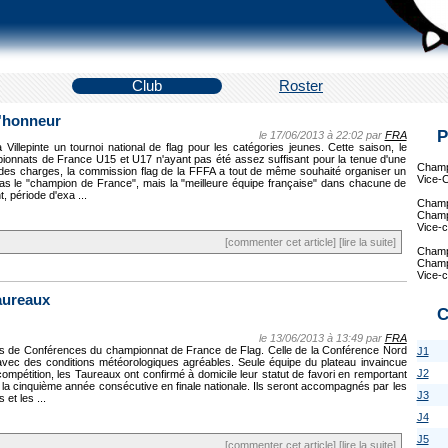
Club
Roster
l'honneur
P
le 17/06/2013 à 22:02 par
FRA
Villepinte un tournoi national de flag pour les catégories jeunes. Cette saison, le
ionnats de France U15 et U17 n'ayant pas été assez suffisant pour la tenue d'une
Champi
er des charges, la commission flag de la FFFA a tout de même souhaité organiser un
Vice-
pas le "champion de France", mais la "meilleure équipe française" dans chacune de
 période d'exa ...
Champi
Champi
Vice-c
[commenter cet article]
[lire la suite]
Champi
Champi
Vice-
aureaux
C
le 13/06/2013 à 13:49 par
FRA
les de Conférences du championnat de France de Flag. Celle de la Conférence Nord
J1
avec des conditions météorologiques agréables. Seule équipe du plateau invaincue
J2
compétition, les Taureaux ont confirmé à domicile leur statut de favori en remportant
our la cinquième année consécutive en finale nationale. Ils seront accompagnés par les
J3
et les ...
J4
J5
[commenter cet article]
[lire la suite]