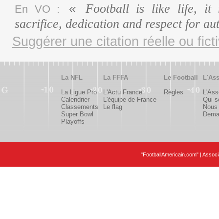
Football is like life, it
En VO :
sacrifice, dedication and respect for au
Suggérer une citation réelle ou fict
La NFL
La FFFA
Le Football
L'Ass
La Ligue Pro
L'Actu France
Règles
L'Ass
Calendrier
L'équipe de France
Qui 
Classements
Le flag
Nous 
Super Bowl
Deman
Playoffs
"FootballAmericain.com" | Assoc