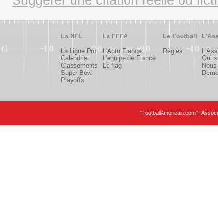
Suggérer une citation réelle ou fict
La NFL
La FFFA
Le Football
L'Ass
La Ligue Pro
L'Actu France
Règles
L'Ass
Calendrier
L'équipe de France
Qui 
Classements
Le flag
Nous 
Super Bowl
Deman
Playoffs
"FootballAmericain.com" | Assoc