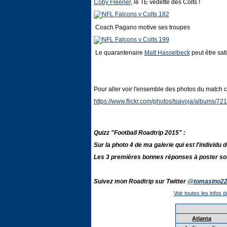
Coby Fleener
, le TE vedette des Colts !
Coach Pagano motive ses troupes
Le quarantenaire
Matt Hasselbeck
peut être satis
Pour aller voir l'ensemble des photos du match c'e
https://www.flickr.com/photos/tsavoja/albums/
Quizz "Football Roadtrip 2015" :
Sur la photo 4 de ma galerie qui est l'individu d
Les 3 premières bonnes réponses à poster sou
Suivez mon Roadtrip sur Twitter
@tomasino2
Voir toutes les infos d
Atlanta