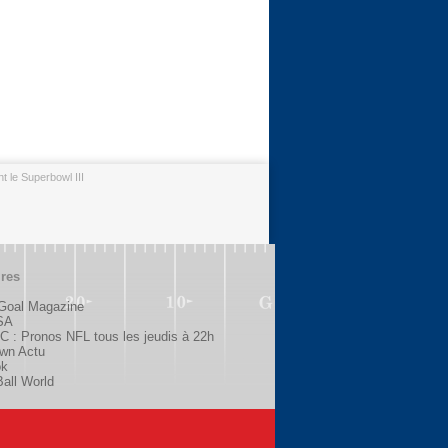
 le Superbowl III
ires
 Goal Magazine
SA
 : Pronos NFL tous les jeudis à 22h
wn Actu
ok
all World