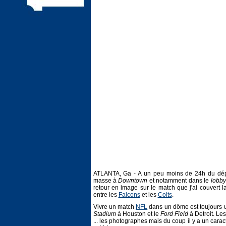
ATLANTA, Ga - A un peu moins de 24h du d
masse à
Downtown
et notamment dans le
lobby
retour en image sur le match que j'ai couver
entre les
Falcons
et les
Colts
.
Vivre un match
NFL
dans un dôme est toujours un
Stadium
à Houston et le
Ford Field
à Detroit. Les
... les photographes mais du coup il y a un caractè