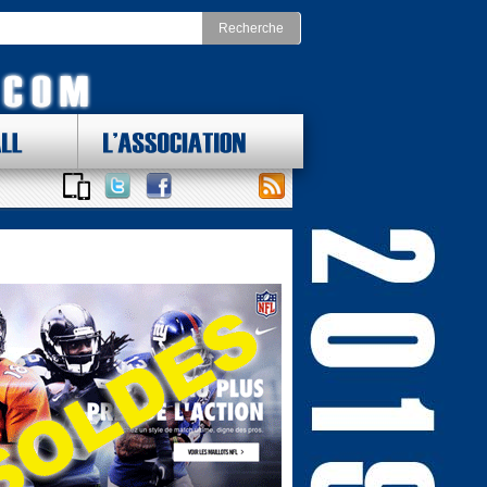
LL
L'ASSOCIATION
 DES LOTS !
ONAL FOOTBALL CONFERENCE
st
Division Nord
as Cowboys
Chicago Bears
York Giants
Detroit Lions
delphia Eagles
Green Bay Packers
ington Redskins
Minnesota Vikings
Sud
Division Ouest
ta Falcons
Arizona Cardinals
ina Panthers
Los Angeles Rams
Orleans Saints
San Francisco 49ers
a Bay Buccaneers
Seattle Seahawks