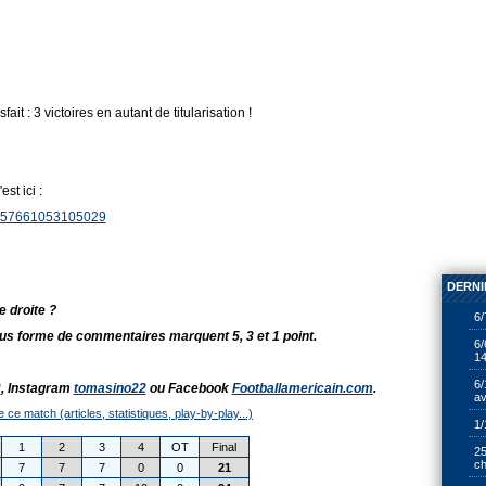
fait : 3 victoires en autant de titularisation !
st ici :
72157661053105029
DERNI
e droite ?
6/
s forme de commentaires marquent 5, 3 et 1 point.
6/
14
6/
2
, Instagram
tomasino22
ou Facebook
Footballamericain.com
.
av
e ce match (articles, statistiques, play-by-play...)
1/
1
2
3
4
OT
Final
25
ch
7
7
7
0
0
21