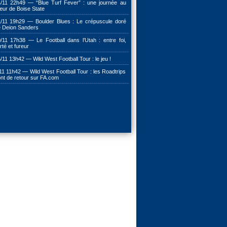
/11 22h49 — “Blue Turf Fever” : une journée au
ur de Boise State
/11 19h29 — Boulder Blues : Le crépuscule doré
 Deion Sanders
/11 17h38 — Le Football dans l’Utah : entre foi,
erté et fureur
/11 13h42 — Wild West Football Tour : le jeu !
11 11h42 — Wild West Football Tour : les Roadtrips
nt de retour sur FA.com