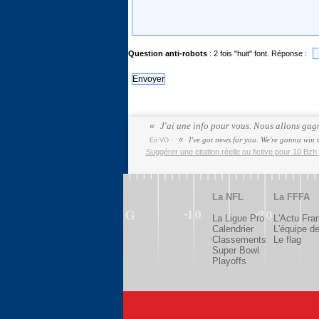
Question anti-robots
: 2 fois "huit" font. Réponse :
J'ai une info pour vous. Nous allons gagn
I've got news for you. We're gonna win 
En VO :
Suggérer une citation réelle ou fictive pour 10 Bzh 
La NFL
La FFFA
La Ligue Pro
L'Actu Fra
Calendrier
L'équipe d
Classements
Le flag
Super Bowl
Playoffs