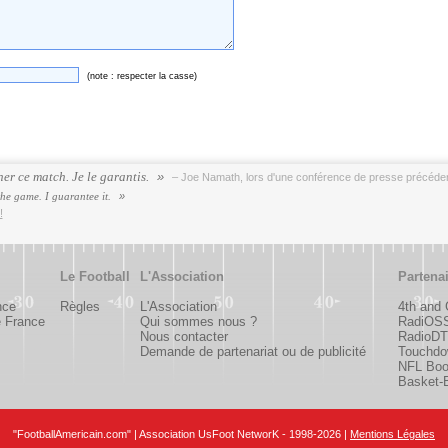
(note : respecter la casse)
er ce match. Je le garantis.
– Joe Namath, lors d'une conférence de presse précédent
the game. I guarantee it.
!
Le Football
L'Association
Partena
nce
Règles
L'Association
4th and
e France
Qui sommes nous ?
RadiOS
Nous contacter
RadioDTC
Demande de partenariat ou de publicité
Touchdo
NFL Bo
Basket-B
"FootballAmericain.com" | Association UsFoot NetworK - 1998-2026 |
Mentions Légales