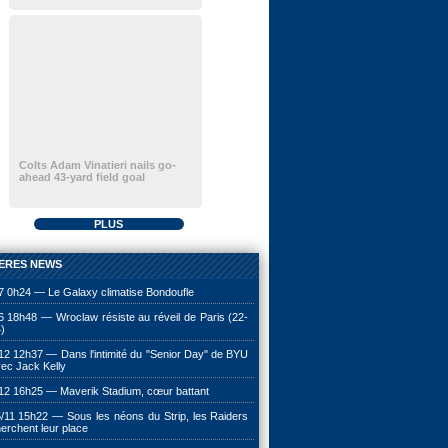
Colts Adam Vinatieri nails go-
ahead 43-yard field goal
PLUS
ERES NEWS
7 0h24 — Le Galaxy climatise Bondoufle
6 18h48 — Wroclaw résiste au réveil de Paris (22-
)
12 12h37 — Dans l'intimité du "Senior Day" de BYU
ec Jack Kelly
12 16h25 — Maverik Stadium, cœur battant
/11 15h22 — Sous les néons du Strip, les Raiders
erchent leur place