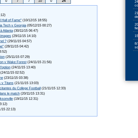
0
7
7
10
0
24
24
cœ
21
:12)
de
l Hall of Fame"
(10/12/15 18:55)
20
ia Tech v Georgia
(05/12/15 00:27)
fi
à Atlanta
(30/11/15 06:47)
15
n images
(29/11/15 14:10)
nel ?
(29/11/15 04:57)
8/
ne"
(28/11/15 04:42)
so
3:52)
ion
(25/11/15 07:29)
on v Wake Forest
(24/11/15 21:56)
'option
(24/11/15 13:40)
(24/11/15 02:52)
me
(23/11/15 03:38)
 v Titans
(21/11/15 13:03)
itantes du College Football
(21/11/15 12:33)
ans le match
(20/11/15 13:31)
ksonville
(19/11/15 12:31)
3:12)
/15 22:13)