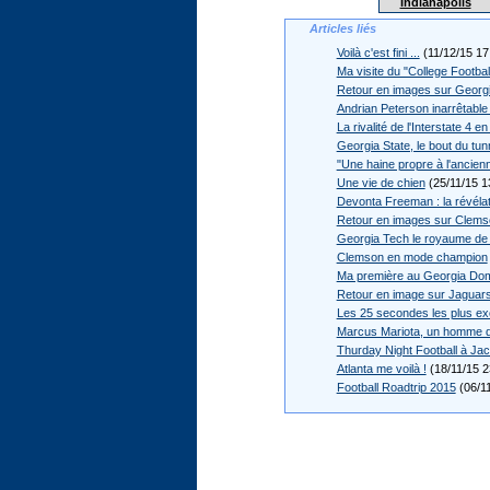
Indianapolis
Articles liés
Voilà c'est fini ...
(11/12/15 17
Ma visite du "College Footbal
Retour en images sur Georg
Andrian Peterson inarrêtable 
La rivalité de l'Interstate 4 e
Georgia State, le bout du tun
"Une haine propre à l'ancien
Une vie de chien
(25/11/15 1
Devonta Freeman : la révélat
Retour en images sur Clems
Georgia Tech le royaume de l
Clemson en mode champion
Ma première au Georgia Do
Retour en image sur Jaguars
Les 25 secondes les plus exc
Marcus Mariota, un homme d
Thurday Night Football à Jac
Atlanta me voilà !
(18/11/15 2
Football Roadtrip 2015
(06/11