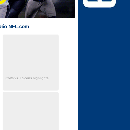
déo NFL.com
Colts vs. Falcons highlights