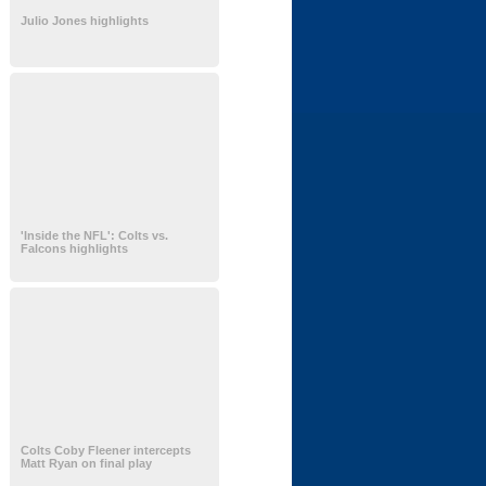
Julio Jones highlights
'Inside the NFL': Colts vs.
Falcons highlights
Colts Coby Fleener intercepts
Matt Ryan on final play