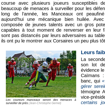
course avec plusieurs joueurs susceptibles d
beaucoup de menaces à surveiller pour les défe
long de l’année, les Manceaux ont peaufiné
aujourd’hui une mécanique bien huilée. Ave
composée de jeunes talents avec un gros pote
capables à tout moment de renverser en leur f
sont pas distancés par leurs adversaires au ta
ils ont pu le montrer aux Corsaires un peu plus tôt
Leurs fai
La seconde
son lot d
évidence le 
Caïmans :
banc, qui
«
gérer sere
témoigne A
vice-prési
Les coureurs manceaux seront des menaces à
certains j
surveiller de près
(Jean-Christophe Gernet)