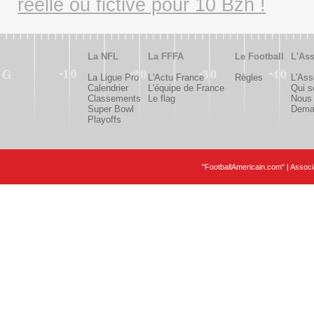
réelle ou fictive pour 10 Bzh !
La NFL
La FFFA
Le Football
L'Ass
La Ligue Pro
L'Actu France
Règles
L'Ass
Calendrier
L'équipe de France
Qui 
Classements
Le flag
Nous 
Super Bowl
Deman
Playoffs
"FootballAmericain.com" | Assoc