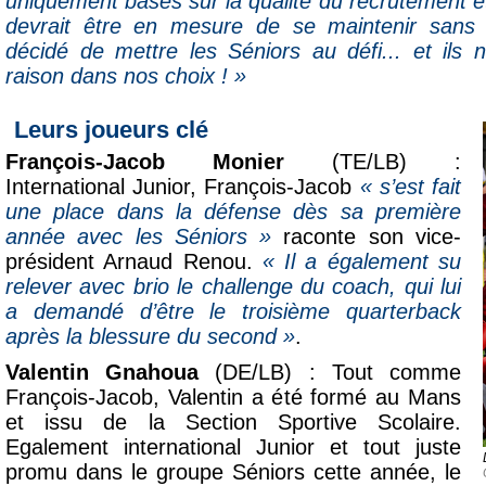
uniquement basés sur la qualité du recrutement étra
devrait être en mesure de se maintenir san
décidé de mettre les Séniors au défi... et ils
raison dans nos choix ! »
Leurs joueurs clé
François-Jacob Monier
(TE/LB) :
International Junior, François-Jacob
« s’est fait
une place dans la défense dès sa première
année avec les Séniors »
raconte son vice-
président Arnaud Renou.
« Il a également su
relever avec brio le challenge du coach, qui lui
a demandé d’être le troisième quarterback
après la blessure du second »
.
Valentin Gnahoua
(DE/LB) : Tout comme
François-Jacob, Valentin a été formé au Mans
et issu de la Section Sportive Scolaire.
Egalement international Junior et tout juste
promu dans le groupe Séniors cette année, le