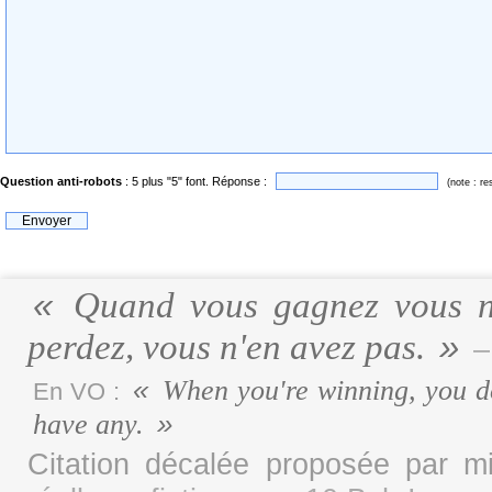
Question anti-robots
: 5 plus "5" font. Réponse :
(note : re
Quand vous gagnez vous n'
perdez, vous n'en avez pas.
–
When you're winning, you do
En VO :
have any.
Citation décalée proposée par 