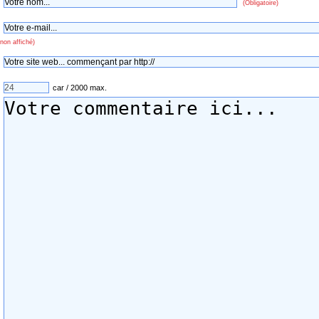
(Obligatoire)
non affiché)
car / 2000 max.