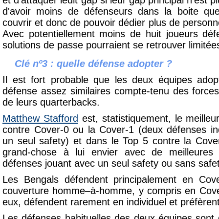
et d'attaquer ledit gap si leur gap principal n'est
d'avoir moins de défenseurs dans la boite q
couvrir et donc de pouvoir dédier plus de personn
Avec potentiellement moins de huit joueurs défe
solutions de passe pourraient se retrouver limité
Clé nº3 : quelle défense adopter ?
Il est fort probable que les deux équipes ad
défense assez similaires compte-tenu des forces 
de leurs quarterbacks.
Matthew Stafford
est, statistiquement, le meilleu
contre Cover-0 ou la Cover-1 (deux défenses in
un seul safety) et dans le Top 5 contre la Cov
grand-chose à lui envier avec de meilleures 
défenses jouant avec un seul safety ou sans safet
Les Bengals défendent principalement en Cov
couverture homme–à-homme, y compris en Cove
eux, défendent rarement en individuel et préfèrent
Les défenses habituelles des deux équipes sont