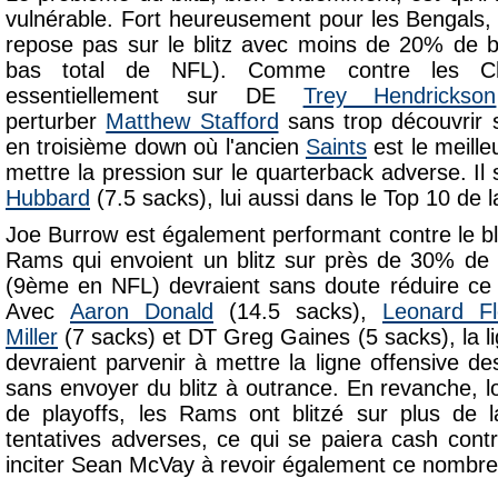
vulnérable. Fort heureusement pour les Bengals,
repose pas sur le blitz avec moins de 20% de b
bas total de NFL). Comme contre les Ch
essentiellement sur DE
Trey Hendrickson
perturber
Matthew Stafford
sans trop découvrir 
en troisième down où l'ancien
Saints
est le meille
mettre la pression sur le quarterback adverse. I
Hubbard
(7.5 sacks), lui aussi dans le Top 10 de 
Joe Burrow est également performant contre le bl
Rams qui envoient un blitz sur près de 30% de 
(9ème en NFL) devraient sans doute réduire c
Avec
Aaron Donald
(14.5 sacks),
Leonard Fl
Miller
(7 sacks) et DT Greg Gaines (5 sacks), la 
devraient parvenir à mettre la ligne offensive d
sans envoyer du blitz à outrance. En revanche, l
de playoffs, les Rams ont blitzé sur plus de l
tentatives adverses, ce qui se paiera cash cont
inciter Sean McVay à revoir également ce nombre 