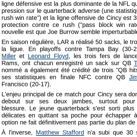
ligne défensive est la plus dominante de la NFL qua
pression sur le quarterback adverse (une statist
rush win rate") et la ligne offensive de Cincy est 
protection contre ce rush ("pass block win rat
nouvelle est que Joe Burrow semble imperturbable
En saison régulière, LAR a réalisé 50 sacks, le tro
la ligue. En playoffs contre Tampa Bay (30-
Miller
et
Leonard Floyd
, les trois fers de lan
Rams, ont chacun enregistré un sack sur QB
nommé a également été crédité de trois "QB hits
ses statistiques en finale NFC contre QB
Ji
Francisco (20-17).
L'enjeu principal de ce match pour Cincy sera d
debout sur ses deux jambes, surtout pour é
blessure. Le jeune quarterback s’est sorti plus 
délicates en quittant sa poche pour échapper à
option ne fait définitivement pas partie du plan de
À l'inverse,
Matthew Stafford
n'a subi que 30 s