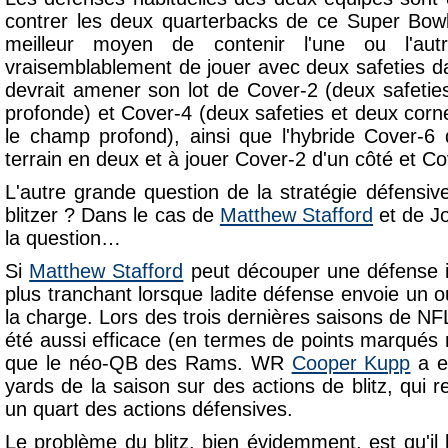
contrer les deux quarterbacks de ce Super Bowl
meilleur moyen de contenir l'une ou l'au
vraisemblablement de jouer avec deux safeties da
devrait amener son lot de Cover-2 (deux safeti
profonde) et Cover-4 (deux safeties et deux corn
le champ profond), ainsi que l'hybride Cover-6 q
terrain en deux et à jouer Cover-2 d'un côté et Co
L'autre grande question de la stratégie défensive
blitzer ? Dans le cas de
Matthew Stafford
et de Jo
la question…
Si
Matthew Stafford
peut découper une défense ind
plus tranchant lorsque ladite défense envoie un 
la charge. Lors des trois dernières saisons de N
été aussi efficace (en termes de points marqués 
que le néo-QB des Rams. WR
Cooper Kupp
a e
yards de la saison sur des actions de blitz, qui
un quart des actions défensives.
Le problème du blitz, bien évidemment, est qu'il 