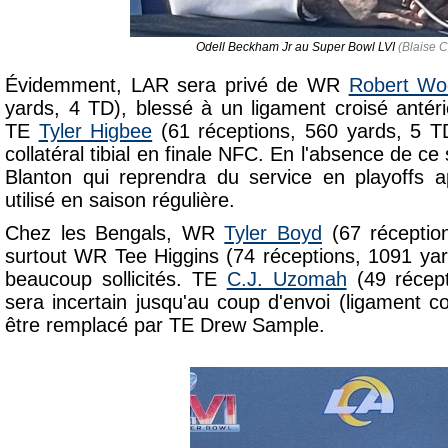
Odell Beckham Jr au Super Bowl LVI
(Blaise C
Évidemment, LAR sera privé de WR
Robert Wo
yards, 4 TD), blessé à un ligament croisé anté
TE
Tyler Higbee
(61 réceptions, 560 yards, 5 T
collatéral tibial en finale NFC. En l'absence de ce
Blanton qui reprendra du service en playoffs a
utilisé en saison régulière.
Chez les Bengals, WR
Tyler Boyd
(67 réceptio
surtout WR Tee Higgins (74 réceptions, 1091 yar
beaucoup sollicités. TE
C.J. Uzomah
(49 récept
sera incertain jusqu'au coup d'envoi (ligament coll
être remplacé par TE Drew Sample.