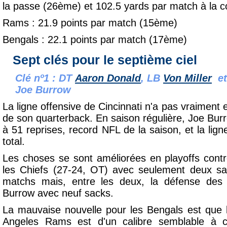
la passe (26ème) et 102.5
yards par match à la 
Rams : 21.9 points par match (15ème)
Bengals : 22.1 points par match (17ème)
Sept clés pour le septième ciel
Clé nº1 : DT
Aaron Donald
, LB
Von Miller
et
Joe Burrow
La ligne offensive de Cincinnati n'a pas vraiment e
de son quarterback. En saison régulière, Joe Bur
à 51 reprises, record NFL de la saison, et la li
total.
Les choses se sont améliorées en playoffs cont
les Chiefs (27-24, OT) avec seulement deux s
matchs mais, entre les deux, la défense des 
Burrow avec neuf sacks.
La mauvaise nouvelle pour les Bengals est que 
Angeles Rams est d'un calibre semblable à 