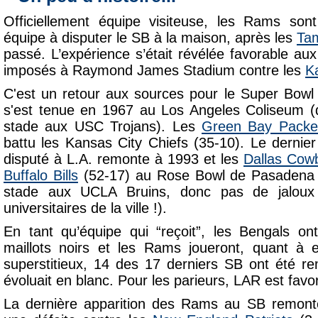
Officiellement équipe visiteuse, les Rams so
équipe à disputer le SB à la maison, après les
Ta
passé. L’expérience s’était révélée favorable aux
imposés à Raymond James Stadium contre les
K
C'est un retour aux sources pour le Super Bowl 
s'est tenue en 1967 au Los Angeles Coliseum (q
stade aux USC Trojans). Les
Green Bay Packe
battu les Kansas City Chiefs (35-10). Le derni
disputé à L.A. remonte à 1993 et les
Dallas Cow
Buffalo Bills
(52-17) au Rose Bowl de Pasadena 
stade aux UCLA Bruins, donc pas de jaloux 
universitaires de la ville !).
En tant qu’équipe qui “reçoit”, les Bengals on
maillots noirs et les Rams joueront, quant à 
superstitieux, 14 des 17 derniers SB ont été re
évoluait en blanc. Pour les parieurs, LAR est favor
La dernière apparition des Rams au SB remont