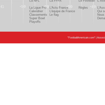
La NFL
La FFFA
Le Football
L'Ass
La Ligue Pro
L'Actu France
Règles
L'Ass
Calendrier
L'équipe de France
Qui 
Classements
Le flag
Nous 
Super Bowl
Deman
Playoffs
"FootballAmericain.com" | Assoc