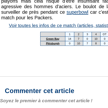
playoffs mais cela risque d'être insuffisant 
agressive des hommes d'aciers. Le boulot de l
surveiller de près pendant ce
superbowl
car c'es
match pour les Packers.
Voir toutes les infos de ce match (articles, statist
1
2
3
4
OT
Green Bay
14
7
0
10
0
Pittsburgh
0
10
7
8
0
Commenter cet article
Soyez le premier à commenter cet article !