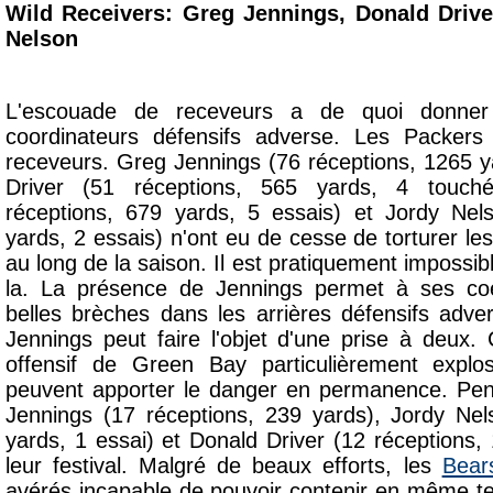
Wild Receivers: Greg Jennings, Donald Driv
Nelson
L'escouade de receveurs a de quoi donne
coordinateurs défensifs adverse. Les Packers
receveurs. Greg Jennings (76 réceptions, 1265 y
Driver (51 réceptions, 565 yards, 4 touc
réceptions, 679 yards, 5 essais) et Jordy Nel
yards, 2 essais) n'ont eu de cesse de torturer l
au long de la saison. Il est pratiquement impossib
la. La présence de Jennings permet à ses coé
belles brèches dans les arrières défensifs adv
Jennings peut faire l'objet d'une prise à deux. 
offensif de Green Bay particulièrement explo
peuvent apporter le danger en permanence. Pend
Jennings (17 réceptions, 239 yards), Jordy Nel
yards, 1 essai) et Donald Driver (12 réceptions,
leur festival. Malgré de beaux efforts, les
Bear
avérés incapable de pouvoir contenir en même t