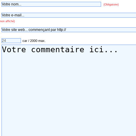
(Obligatoire)
non affiché)
car / 2000 max.