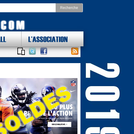
LL
L'ASSOCIATION
 DES LOTS !
ONAL FOOTBALL CONFERENCE
st
Division Nord
as Cowboys
Chicago Bears
York Giants
Detroit Lions
delphia Eagles
Green Bay Packers
ington Redskins
Minnesota Vikings
Sud
Division Ouest
ta Falcons
Arizona Cardinals
ina Panthers
Los Angeles Rams
Orleans Saints
San Francisco 49ers
a Bay Buccaneers
Seattle Seahawks