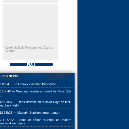
Week 8: Dak Prescott vs. Carson
Wentz
PLUS
ERES NEWS
7 0h24 — Le Galaxy climatise Bondoufle
6 18h48 — Wroclaw résiste au réveil de Paris (22-
)
12 12h37 — Dans l'intimité du "Senior Day" de BYU
ec Jack Kelly
12 16h25 — Maverik Stadium, cœur battant
/11 15h22 — Sous les néons du Strip, les Raiders
erchent leur place