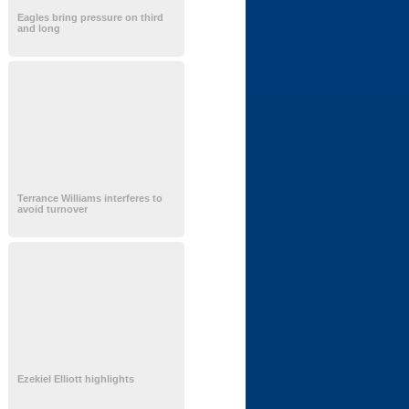
Eagles bring pressure on third
and long
Terrance Williams interferes to
avoid turnover
Ezekiel Elliott highlights