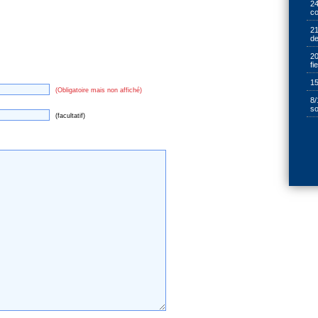
24
cœ
21
de
20
fi
15
(Obligatoire mais non affiché)
8/
so
(facultatif)