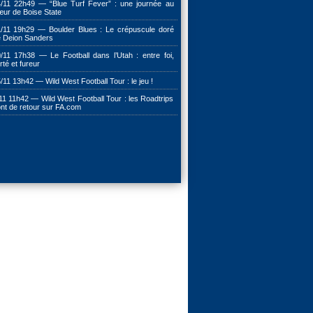
/11 22h49 — “Blue Turf Fever” : une journée au
ur de Boise State
/11 19h29 — Boulder Blues : Le crépuscule doré
 Deion Sanders
/11 17h38 — Le Football dans l’Utah : entre foi,
erté et fureur
/11 13h42 — Wild West Football Tour : le jeu !
11 11h42 — Wild West Football Tour : les Roadtrips
nt de retour sur FA.com