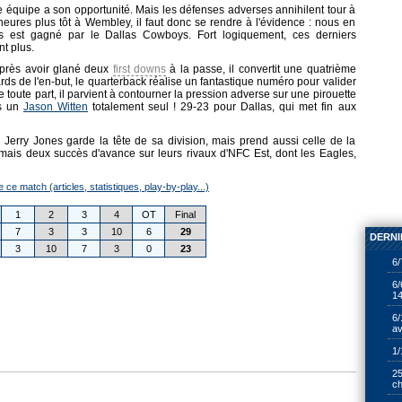
ue équipe a son opportunité. Mais les défenses adverses annihilent tour à
ures plus tôt à Wembley, il faut donc se rendre à l'évidence : nous en
s est gagné par le Dallas Cowboys. Fort logiquement, ces derniers
nt plus.
près avoir glané deux
first downs
à la passe, il convertit une quatrième
yards de l'en-but, le quarterback réalise un fantastique numéro pour valider
 toute part, il parvient à contourner la pression adverse sur une pirouette
rs un
Jason Witten
totalement seul ! 29-23 pour Dallas, qui met fin aux
Jerry Jones garde la tête de sa division, mais prend aussi celle de la
is deux succès d'avance sur leurs rivaux d'NFC Est, dont les Eagles,
e ce match (articles, statistiques, play-by-play...)
1
2
3
4
OT
Final
7
3
3
10
6
29
DERNI
3
10
7
3
0
23
6/
6/
14
6/
av
1/
25
ch