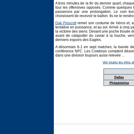
A trois minutes de la fin du dernier quart, chaq
tour les offensives opposés. Comme quelques he
passerons par une prolongation. Le coin tos
choisissent de recevoir le ballon. Ils ne le rendro
Dak Prescott
remet son costume de héros et, a
tentative en puissance, et au sol. Arrivé à cinq 
la victoire des siens. Devant une poche trouée de
avant de catapulter du caviar à la louche, ve
derniers espoirs des Eagles.
A désormais 6-1 en sept matches, la bande de 
conférence NFC. Les Cowboys comptent désorma
dans une division toujours aussi relevée ...
Voir toutes les infos d
Dallas
Philadelphia