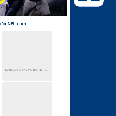
déo NFL.com
Eagles vs. Cowboys highlights