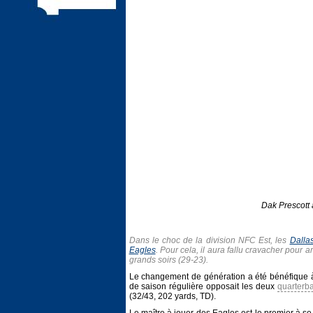
Dak Prescott 
Dans le choc de la division NFC Est, les
Dalla
Eagles
. Pour cela, il aura fallu cravacher pour 
grands soirs (29-23).
Le changement de génération a été bénéfique à
de saison régulière opposait les deux
quarterb
(32/43, 202 yards, TD).