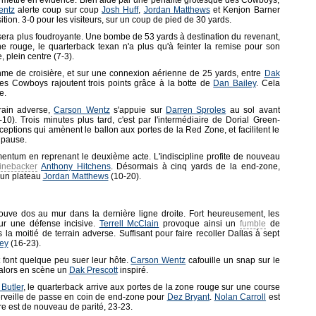
e mettre en évidence. Bien aidé par une pénalité grotesque des Cowboys,
entz
alerte coup sur coup
Josh Huff
,
Jordan Matthews
et Kenjon Barner
tion. 3-0 pour les visiteurs, sur un coup de pied de 30 yards.
 sera plus foudroyante. Une bombe de 53 yards à destination du revenant,
e rouge, le quarterback texan n'a plus qu'à feinter la remise pour son
 plein centre (7-3).
e de croisière, et sur une connexion aérienne de 25 yards, entre
Dak
les Cowboys rajoutent trois points grâce à la botte de
Dan Bailey
. Cela
e.
rain adverse,
Carson Wentz
s'appuie sur
Darren Sproles
au sol avant
10). Trois minutes plus tard, c'est par l'intermédiaire de Dorial Green-
ceptions qui amènent le ballon aux portes de la Red Zone, et facilitent le
 pause.
mentum en reprenant le deuxième acte. L'indiscipline profite de nouveau
linebacker
Anthony Hitchens
. Désormais à cinq yards de la end-zone,
r un plateau
Jordan Matthews
(10-20).
trouve dos au mur dans la dernière ligne droite. Fort heureusement, les
ur une défense incisive.
Terrell McClain
provoque ainsi un
fumble
de
a moitié de terrain adverse. Suffisant pour faire recoller Dallas à sept
ey
(16-23).
 font quelque peu suer leur hôte.
Carson Wentz
cafouille un snap sur le
e alors en scène un
Dak Prescott
inspiré.
 Butler
, le quarterback arrive aux portes de la zone rouge sur une course
 merveille de passe en coin de end-zone pour
Dez Bryant
.
Nolan Carroll
est
ore est de nouveau de parité, 23-23.