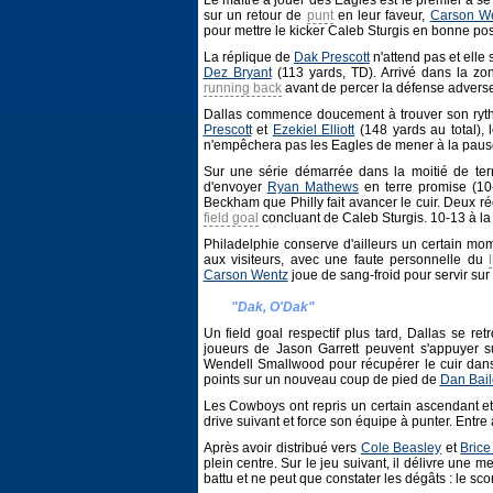
Le maître à jouer des Eagles est le premier à s
sur un retour de
punt
en leur faveur,
Carson W
pour mettre le kicker Caleb Sturgis en bonne posi
La réplique de
Dak Prescott
n'attend pas et elle
Dez Bryant
(113 yards, TD). Arrivé dans la zon
running back
avant de percer la défense adverse,
Dallas commence doucement à trouver son rythm
Prescott
et
Ezekiel Elliott
(148 yards au total), 
n'empêchera pas les Eagles de mener à la paus
Sur une série démarrée dans la moitié de ter
d'envoyer
Ryan Mathews
en terre promise (10-
Beckham que Philly fait avancer le cuir. Deux ré
field goal
concluant de Caleb Sturgis. 10-13 à la
Philadelphie conserve d'ailleurs un certain mo
aux visiteurs, avec une faute personnelle du
Carson Wentz
joue de sang-froid pour servir su
"Dak, O'Dak"
Un field goal respectif plus tard, Dallas se re
joueurs de Jason Garrett peuvent s'appuyer s
Wendell Smallwood pour récupérer le cuir dans l
points sur un nouveau coup de pied de
Dan Bail
Les Cowboys ont repris un certain ascendant et
drive suivant et force son équipe à punter. Entr
Après avoir distribué vers
Cole Beasley
et
Brice
plein centre. Sur le jeu suivant, il délivre une
battu et ne peut que constater les dégâts : le sc