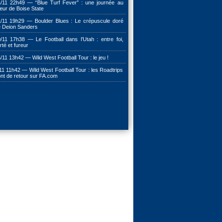
/11 22h49 — “Blue Turf Fever” : une journée au
ur de Boise State
/11 19h29 — Boulder Blues : Le crépuscule doré
 Deion Sanders
/11 17h38 — Le Football dans l’Utah : entre foi,
erté et fureur
/11 13h42 — Wild West Football Tour : le jeu !
11 11h42 — Wild West Football Tour : les Roadtrips
nt de retour sur FA.com