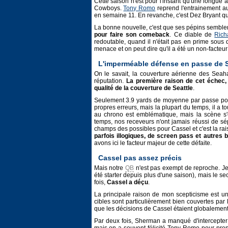
Cette saison n'est pour l'instant qu'une longue
Cowboys.
Tony Romo
reprend l'entrainement au
en semaine 11. En revanche, c'est Dez Bryant qu
La bonne nouvelle, c'est que ses pépins semblent 
pour faire son comeback
. Ce diable de
Rich
redoutable, quand il n'était pas en prime sous 
menace et on peut dire qu'il a été un non-facteur
L'imperméable défense en passe de S
On le savait, la couverture aérienne des Seaha
réputation.
La première raison de cet échec,
qualité de la couverture de Seattle
.
Seulement 3.9 yards de moyenne par passe p
propres erreurs, mais la plupart du temps, il a t
au chrono est emblématique, mais la scène s'é
temps, nos receveurs n'ont jamais réussi de sép
champs des possibles pour Cassel et c'est la ra
parfois illogiques, de screen pass et autres
avons ici le facteur majeur de cette défaite.
Cassel pas assez précis
Mais notre
QB
n'est pas exempt de reproche. Je 
été starter depuis plus d'une saison), mais le se
fois,
Cassel a déçu
.
La principale raison de mon scepticisme est u
cibles sont particulièrement bien couvertes par l
que les décisions de Cassel étaient globalemen
Par deux fois, Sherman a manqué d'intercepter 