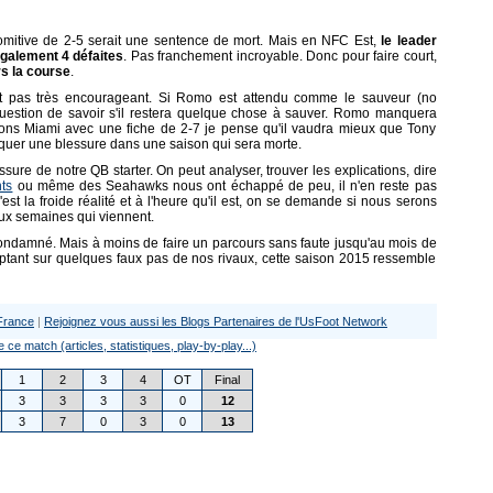
vomitive de 2-5 serait une sentence de mort. Mais en NFC Est,
le leader
également 4 défaites
. Pas franchement incroyable. Donc pour faire court,
s la course
.
'est pas très encourageant. Si Romo est attendu comme le sauveur (no
 question de savoir s'il restera quelque chose à sauver. Romo manquera
ons Miami avec une fiche de 2-7 je pense qu'il vaudra mieux que Tony
isquer une blessure dans une saison qui sera morte.
re de notre QB starter. On peut analyser, trouver les explications, dire
ts
ou même des Seahawks nous ont échappé de peu, il n'en reste pas
st la froide réalité et à l'heure qu'il est, on se demande si nous serons
ux semaines qui viennent.
condamné. Mais à moins de faire un parcours sans faute jusqu'au mois de
nt sur quelques faux pas de nos rivaux, cette saison 2015 ressemble
France
|
Rejoignez vous aussi les Blogs Partenaires de l'UsFoot Network
e ce match (articles, statistiques, play-by-play...)
1
2
3
4
OT
Final
3
3
3
3
0
12
3
7
0
3
0
13