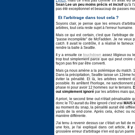
Lynch
, mais ce n'est pas comme s'il avait eu 
Sean Lee un peu moins précis et incisif
qu'à l'
pas été exceptionnel et beaucoup de passes mo
Et l'arbitrage dans tout cela ?
Soyons clair, je pense que les erreurs d'arbitr
arbitres, tout cela reste sujet à l'erreur humaine.
Mais ce qui est certain, c'est que l'arbitrage 
"passe incomplète" de McFadden. Je ne veux pa
catch
. Il avait le contrôle, il a réalisé le fame
rendre la balle à Seattle.
Il y a ensuite ce
touchdown
assez litigieux ou l
trop tout simplement parce que qui peut croire 
façon pas fini par être converti.
Mais ça nous amène a la polémique du match. 1
Dans la précipitation, Seattle laisse un 12ème h
éviter la pénalité. Et là, les arbitres rentre
possible. Ils arrêtent l'horloge, ne sanctionne
phase ni pour avoir 12 hommes sur le terrains.
D
out simplement ignoré
par les arbitres mais qui
A priori, le second time out n'était pénalisable qu
donc le TO aurait du être ignoré c'est vrai
MAIS l
au moment du snap, la pénalité aurait été siffl
yards de la end-zone. Après cela, échec ou no
manière différente.
J'ai tenu à revenir dessus car c'était un fait de 
une fois, je l'ai expliqué dans cet article,
il y
grossière erreur d'arbitrage n'en est qu'un parmi 