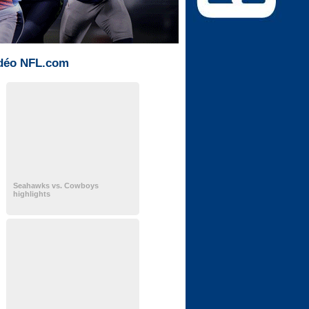
déo NFL.com
Seahawks vs. Cowboys
highlights