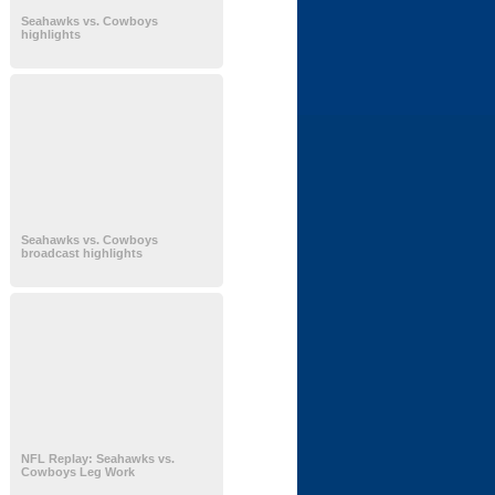
Seahawks vs. Cowboys
highlights
Seahawks vs. Cowboys
broadcast highlights
NFL Replay: Seahawks vs.
Cowboys Leg Work