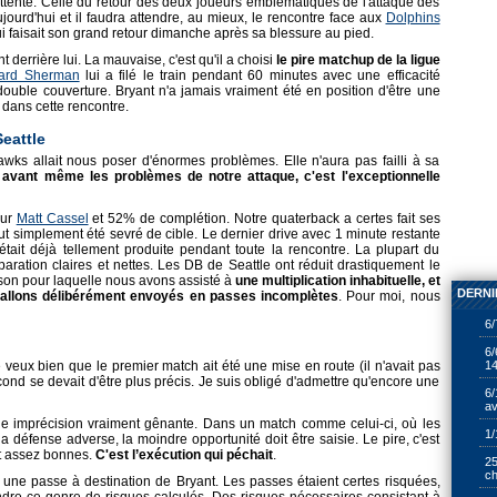
 attente. Celle du retour des deux joueurs emblématiques de l'attaque des
jourd'hui et il faudra attendre, au mieux, le rencontre face aux
Dolphins
i faisait son grand retour dimanche après sa blessure au pied.
derrière lui. La mauvaise, c'est qu'il a choisi
le pire matchup de la ligue
ard Sherman
lui a filé le train pendant 60 minutes avec une efficacité
double couverture. Bryant n'a jamais vraiment été en position d'être une
 dans cette rencontre.
eattle
wks allait nous poser d'énormes problèmes. Elle n'aura pas failli à sa
 avant même les problèmes de notre attaque, c'est l'exceptionnelle
our
Matt Cassel
et 52% de complétion. Notre quaterback a certes fait ses
out simplement été sevré de cible. Le dernier drive avec 1 minute restante
tait déjà tellement produite pendant toute la rencontre. La plupart du
aration claires et nettes. Les DB de Seattle ont réduit drastiquement le
ison pour laquelle nous avons assisté à
une multiplication inhabituelle, et
DERNI
 ballons délibérément envoyés en passes incomplètes
. Pour moi, nous
6/
6/
14
veux bien que le premier match ait été une mise en route (il n'avait pas
cond se devait d'être plus précis. Je suis obligé d'admettre qu'encore une
6/
av
ne imprécision vraiment gênante. Dans un match comme celui-ci, où les
1/
a défense adverse, la moindre opportunité doit être saisie. Le pire, c'est
t assez bonnes.
C'est l’exécution qui péchait
.
25
ch
une passe à destination de Bryant. Les passes étaient certes risquées,