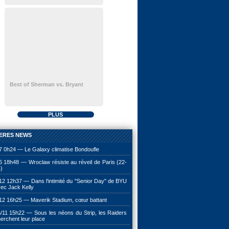
Best of Sherman vs. Bryant
PLUS
ERES NEWS
7 0h24 — Le Galaxy climatise Bondoufle
6 18h48 — Wroclaw résiste au réveil de Paris (22-
)
12 12h37 — Dans l'intimité du "Senior Day" de BYU
ec Jack Kelly
12 16h25 — Maverik Stadium, cœur battant
/11 15h22 — Sous les néons du Strip, les Raiders
erchent leur place