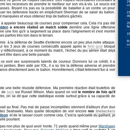
dre ce genre de risques calculés. Des risques nécessaires consistant à
24
rmi les receveurs de prendre le meilleur sur son vis-à-vis. Le soucis est
cœ
es. Bryant n'a pas eu la possibilité de batailler à un contre un pour
jouer les defensive backs en empêchant Sherman de se saisir du ballon.
21
de
nt manquées et vous obtenez trop de ballons gâchés.
20
 à appeler beaucoup de courses pour compenser cela. Cela n'a pas été
fi
dden
a encore réalisé un match solide
derrière une ligne offensive
re une fois qu'il a largement sa place dans l'alignement et s'est montré
15
 parfois très loin dans le terrain.
8/
ermis à la défense de Seattle d'enterrer encore un peu plus notre attaque.
so
r les 3 jeux de courses consécutifs appelé après le
field goal
bloqué
 y réfléchissant, à ce moment du match, l'échec du jeu aérien était déjà
ent être dans une belle panade.
ce sont ses surprenants talents de coureur. Donnons lui ce crédit, il a
s jambes. Bien aidé par l'OL, il a su lire la défense adverse et prendre
chance directement avec le ballon. Honnêtement, c'était tellement fun à voir
te une belle réussite défensive. Ma première réaction était toutefois de
e de
sack
sur Russel Wilson. Mais quand on voit
le nombre de fois qu'il
tre, on se dit que cette statistique existe surtout grâce à sa capacité de
vait au final. Pas mal de passe incomplètes viennent d'ailleurs d'un duo
e des Seahawks. Mais quelle déception de voir encore
nos
linebackers
ilson
et de le laisser courir comme cela. C'est la spécialité du gaillard, je
illé pourtant.
l, pas non plus de quoi avoir honte. 71 yards quand même pour
Marshawn