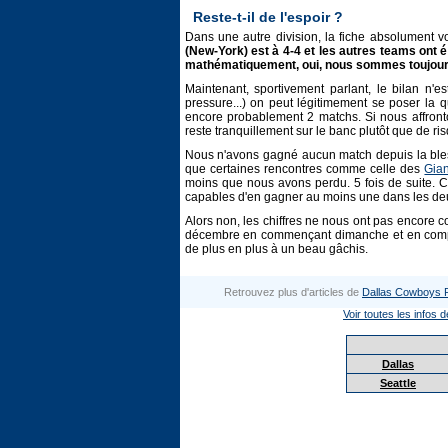
Reste-t-il de l'espoir ?
Dans une autre division, la fiche absolument 
(New-York) est à 4-4 et les autres teams ont 
mathématiquement, oui, nous sommes toujour
Maintenant, sportivement parlant, le bilan n
pressure...) on peut légitimement se poser la
encore probablement 2 matchs. Si nous affront
reste tranquillement sur le banc plutôt que de r
Nous n'avons gagné aucun match depuis la blessu
que certaines rencontres comme celle des
Gian
moins que nous avons perdu. 5 fois de suite. C'e
capables d'en gagner au moins une dans les de
Alors non, les chiffres ne nous ont pas encore 
décembre en commençant dimanche et en compta
de plus en plus à un beau gâchis.
Retrouvez plus d'articles de
Dallas Cowboys 
Voir toutes les infos d
Dallas
Seattle