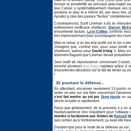
mais on a souvent félicité Tony Romo pour pren
donner la possibilité au principal play-maker pa
que Cassel a systématiquement manqué ses pass
produire le play et a même dû, par deux fois, 
Ajoutez à cela des passes "faciles" complèteme
Conséquences, Scott Linehan a dû se résoudre
entièrement inefficace d'ailleurs.
Darren McFa
d'excellente facture.
La'el Collins
confirme enco
très impressionnant pour accompagner les courses
Mais le retour a un jeu trop porté sur le sol a p
J'imagine que, comme moi, vous avez pesté su
(d'ailleurs, wahou pour
David Irving
!). Mais en
tellement flagrant que Linehan devait probablem
Seul motif de réjouissance concernant Cassel, 
arraché plusieurs
first down
capitaux grâce à se
d'excellentes décisions sur le fait de tenter sa 
!
Et pourtant la défense...
En attendant, encaisser seulement 13 points res
rester un peu sur ma faim concernant l'absenc
s'est fait mettre au sol par
Greg Hardy
ou au
lancer la balle si rapidement.
Parce que globalement, de la pression il y en a
Hardy/Lawrence très inquiétant pour l'attaqu
mordre si facilement aux feintes de
Russell W
suis certain qu'à l'entrainement, ça avait été trava
D'autant que pour le reste de la défense au so