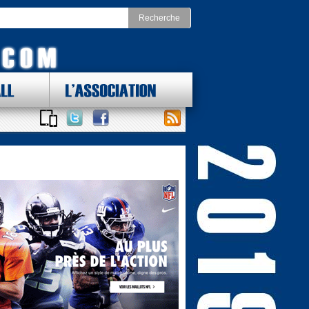
LL
L'ASSOCIATION
 DES LOTS !
ONAL FOOTBALL CONFERENCE
st
Division Nord
as Cowboys
Chicago Bears
York Giants
Detroit Lions
delphia Eagles
Green Bay Packers
ington Redskins
Minnesota Vikings
Sud
Division Ouest
ta Falcons
Arizona Cardinals
ina Panthers
Los Angeles Rams
Orleans Saints
San Francisco 49ers
a Bay Buccaneers
Seattle Seahawks