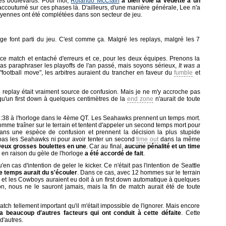
des boulevards. Pour moi,
Rolando McClain
a bien volé la vedette à un
accoutumé sur ces phases là. D'ailleurs, d'une manière générale, Lee n'a
yennes ont été complétées dans son secteur de jeu.
age font parti du jeu. C'est comme ça. Malgré les replays, malgré les 7
de ce match et entaché d'erreurs et ce, pour les deux équipes. Prenons la
s paraphraser les playoffs de l'an passé, mais soyons sérieux,
It was a
ux "football move", les arbitres auraient du trancher en faveur du
fumble
et
e replay était vraiment source de confusion. Mais je ne m'y accroche pas
qu'un first down à quelques centimètres de la
end zone
n'aurait de toute
:38 à l'horloge dans le 4ème QT. Les Seahawks prennent un temps mort.
omme traîner sur le terrain et tentent d'appeler un second temps mort pour
nt dans une espèce de confusion et prennent la décision la plus stupide
nt pas les Seahawks ni pour avoir tenter un second
time out
dans la même
eux grosses boulettes en une
. Car au final,
aucune pénalité et un time
, en raison du gèle de l'horloge
a été accordé de fait
.
'en cas d'intention de geler le kicker. Ce n'était pas l'intention de Seattle
e temps aurait du s'écouler
. Dans ce cas, avec 12 hommes sur le terrain
ée et les Cowboys auraient eu doit à un first down automatique à quelques
n, nous ne le sauront jamais, mais la fin de match aurait été de toute
match tellement important qu'il m'était impossible de l'ignorer. Mais encore
 a beaucoup d'autres facteurs qui ont conduit à cette défaite
. Cette
d'autres.