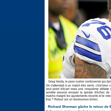
Greg Hardy, le pass rusher controversé qui d
On s'attendait à un match très serré, c'est bien
seul point d'écart mais une cinquième défaite 
semble pouvoir enrayer la spirale d'échec de 
matchs malgré les ajustements récents et le reto
trop ? Retour sur un douloureux échec.
Richard Sherman gâche le retour de 