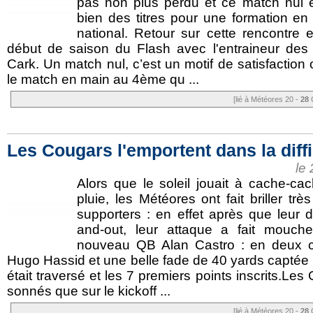
pas non plus perdu et ce match nul 
bien des titres pour une formation en
national. Retour sur cette rencontre 
début de saison du Flash avec l'entraineur des "
Cark. Un match nul, c’est un motif de satisfaction
le match en main au 4ème qu ...
[lié à Météores 20 -
28
C
Les Cougars l'emportent dans la diffi
le
Alors que le soleil jouait à cache-ca
pluie, les Météores ont fait briller trè
supporters : en effet après que leur d
and-out, leur attaque a fait mouch
nouveau QB Alan Castro : en deux c
Hugo Hassid et une belle fade de 40 yards captée p
était traversé et les 7 premiers points inscrits.Les
sonnés que sur le kickoff ...
[lié à Météores 20 -
28
C