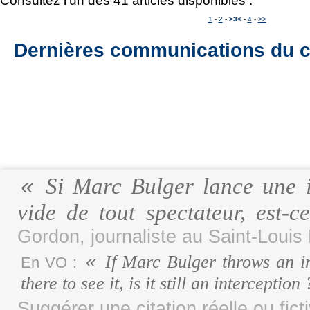
Consultez l'un des 41 articles disponibles :
1
-
2
-
>3<
-
4
-
>>
Dernières communications du c
Si Marc Bulger lance une i
vide de tout spectateur, est-
Gordon, journaliste au Saint-Louis
If Marc Bulger throws an in
En VO :
there to see it, is it still an interception
Suggérer une citation réelle ou fict