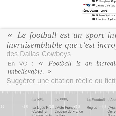
TD
M.Humphrey 70 yd.
TD
J.White 1 yd. à la
4ÈME QUART-TEMPS
TD
N.Boyle 5 yd. sur 
TD
L.Jackson 1 yd. à 
Le football est un sport inv
invraisemblable que c'est incr
des Dallas Cowboys
Football is an incredib
En VO :
unbelievable.
Suggérer une citation réelle ou fict
La NFL
La FFFA
Le Football
L'Ass
La Ligue Pro
L'Actu France
Règles
L'Ass
Calendrier
L'équipe de France
Qui 
Classements
Le flag
Nous 