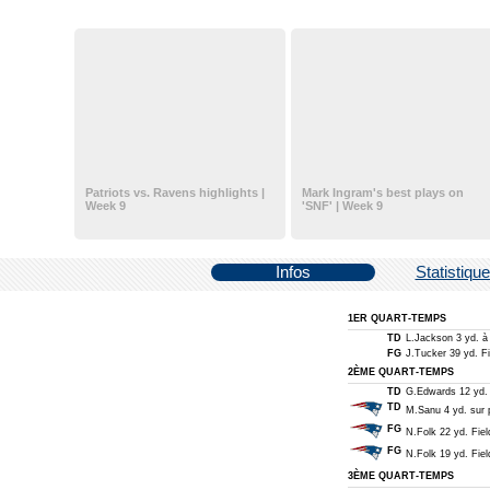
Patriots vs. Ravens highlights |
Mark Ingram's best plays on
Week 9
'SNF' | Week 9
Infos
Statistiqu
1ER QUART-TEMPS
TD
L.Jackson 3 yd. à 
FG
J.Tucker 39 yd. Fi
2ÈME QUART-TEMPS
TD
G.Edwards 12 yd. à
TD
M.Sanu 4 yd. sur 
FG
N.Folk 22 yd. Fiel
FG
N.Folk 19 yd. Fiel
3ÈME QUART-TEMPS