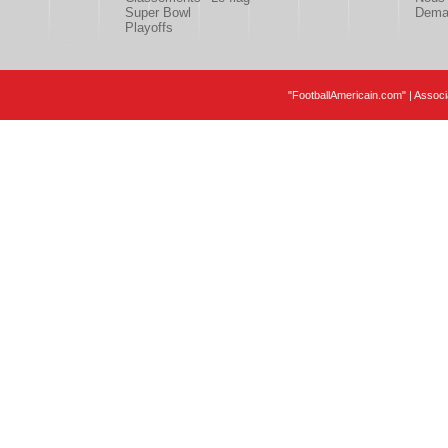
Super Bowl
Deman
Playoffs
"FootballAmericain.com" | Assoc