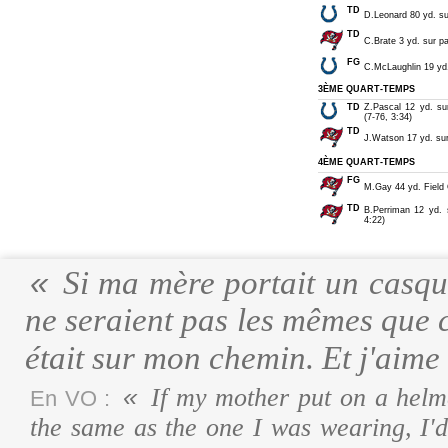
TD
D.Leonard 80 yd. su
TD
C.Brate 3 yd. sur p
FG
C.McLaughlin 19 yd.
3ÈME QUART-TEMPS
TD
Z.Pascal 12 yd. sur
(7-76, 3:34)
TD
J.Watson 17 yd. sur
4ÈME QUART-TEMPS
FG
M.Gay 44 yd. Field 
TD
B.Perriman 12 yd. 
4:22)
Si ma mère portait un casque
ne seraient pas les mêmes que ce
était sur mon chemin. Et j'aim
If my mother put on a helme
En VO :
the same as the one I was wearing, I'