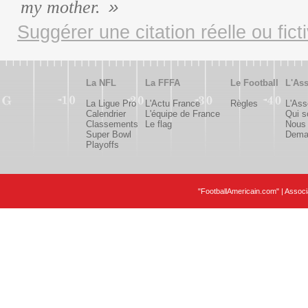
my mother.
Suggérer une citation réelle ou fict
La NFL
La FFFA
Le Football
L'Ass
La Ligue Pro
L'Actu France
Règles
L'Ass
Calendrier
L'équipe de France
Qui 
Classements
Le flag
Nous 
Super Bowl
Deman
Playoffs
"FootballAmericain.com" | Assoc