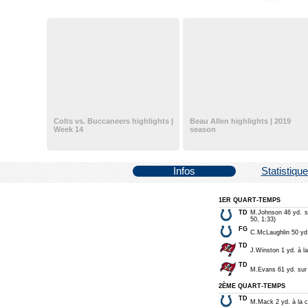
Colts vs. Buccaneers highlights |
Beau Allen highlights | 2019
Week 14
season
Infos
Statistiqu
1ER QUART-TEMPS
TD
M.Johnson 46 yd. su
50, 1:33)
FG
C.McLaughlin 50 yd.
TD
J.Winston 1 yd. à l
TD
M.Evans 61 yd. sur 
2ÈME QUART-TEMPS
TD
M.Mack 2 yd. à la c