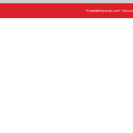
"FootballAmericain.com" | Assoc