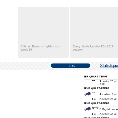
Bills vs. Browns highlights |
Every Jarvis Landry TD | 2019
Week 10
season
Infos
Statistiqu
1ER QUART-TEMPS
TD
J.Landry 17 yd. 
2:51)
2ÈME QUART-TEMPS
TD
Jos.Allen 10 yd.
FG
A.Seibert 27 yd. 
3ÈME QUART-TEMPS
SFTY
B.Mayfield sack
FG
A.Seibert 47 yd. 