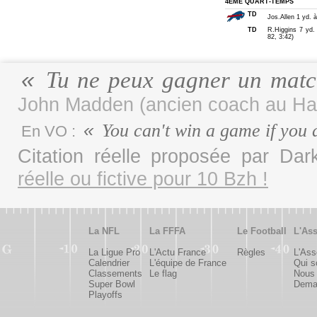
4ÈME QUART-TEMPS
TD
Jos.Allen 1 yd. 
TD
R.Higgins 7 yd. 
82, 3:42)
Tu ne peux gagner un matc
John Madden (ancien coach au Hal
You can't win a game if you 
En VO :
Citation réelle proposée par D
réelle ou fictive pour 10 Bzh !
La NFL
La FFFA
Le Football
L'Ass
La Ligue Pro
L'Actu France
Règles
L'Ass
Calendrier
L'équipe de France
Qui 
Classements
Le flag
Nous 
Super Bowl
Deman
Playoffs