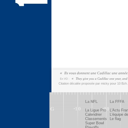
Ils vous donnent une Cadillac une année, l
They give you a Cadillac one year, and t
En VO :
Citation décalée proposée par micky pour 10 Bzh
La NFL
La FFFA
La Ligue Pro
L'Actu Fra
Calendrier
L'équipe d
Classements
Le flag
Super Bowl
Playoffs