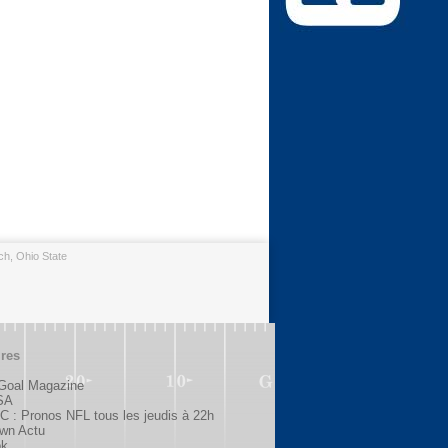
h, Ohio State
ires
 Goal Magazine
SA
 : Pronos NFL tous les jeudis à 22h
wn Actu
ok