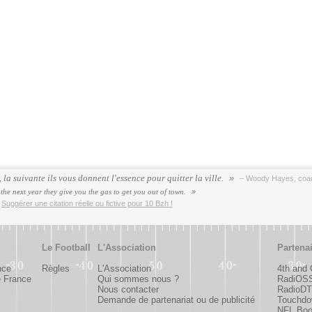
a suivante ils vous donnent l'essence pour quitter la ville.
– Woody Hayes, coac
he next year they give you the gas to get you out of town.
.
Suggérer une citation réelle ou fictive pour 10 Bzh !
Le Football
L'Association
Partena
nce
Règles
L'Association
4th and
e France
Qui sommes nous ?
RadiOS
Nous contacter
RadioDTC
Demande de partenariat ou de publicité
Touchdo
NFL Bo