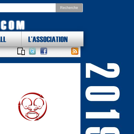
LL
L'ASSOCIATION
 DES LOTS !
ONAL FOOTBALL CONFERENCE
st
Division Nord
as Cowboys
Chicago Bears
York Giants
Detroit Lions
delphia Eagles
Green Bay Packers
ington Redskins
Minnesota Vikings
Sud
Division Ouest
ta Falcons
Arizona Cardinals
ina Panthers
Los Angeles Rams
Orleans Saints
San Francisco 49ers
a Bay Buccaneers
Seattle Seahawks