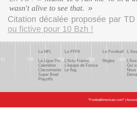
wasn't alive to see that.
Citation décalée proposée par T
ou fictive pour 10 Bzh !
La NFL
La FFFA
Le Football
L'Ass
La Ligue Pro
L'Actu France
Règles
L'Ass
Calendrier
L'équipe de France
Qui 
Classements
Le flag
Nous 
Super Bowl
Deman
Playoffs
"FootballAmericain.com" | Assoc