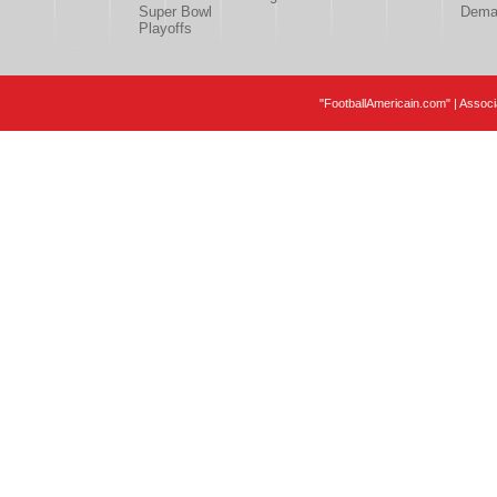
Super Bowl
Deman
Playoffs
"FootballAmericain.com" | Assoc