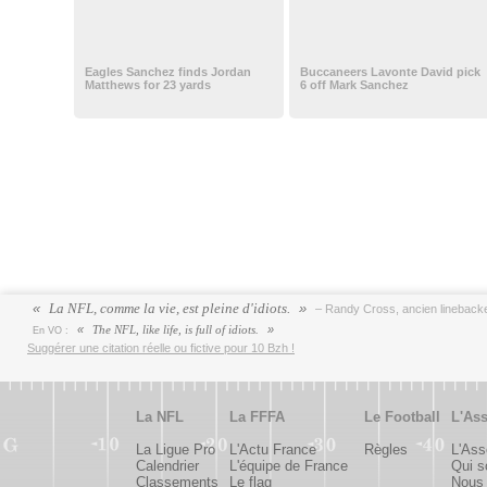
Eagles Sanchez finds Jordan
Buccaneers Lavonte David pick
Matthews for 23 yards
6 off Mark Sanchez
La NFL, comme la vie, est pleine d'idiots.
– Randy Cross, ancien lineback
The NFL, like life, is full of idiots.
En VO :
Suggérer une citation réelle ou fictive pour 10 Bzh !
La NFL
La FFFA
Le Football
L'Ass
La Ligue Pro
L'Actu France
Règles
L'Ass
Calendrier
L'équipe de France
Qui 
Classements
Le flag
Nous 