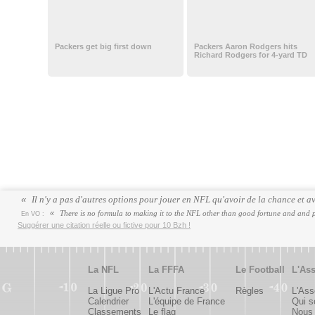
Packers get big first down
Packers Aaron Rodgers hits
Richard Rodgers for 4-yard TD
Il n'y a pas d'autres options pour jouer en NFL qu'avoir de la chance et a
There is no formula to making it to the NFL other than good fortune and and p
En VO :
Suggérer une citation réelle ou fictive pour 10 Bzh !
La NFL
La FFFA
Le Football
L'Ass
La Ligue Pro
L'Actu France
Règles
L'Ass
Calendrier
L'équipe de France
Qui 
Classements
Le flag
Nous 