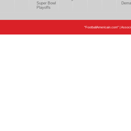
Super Bowl
Deman
Playoffs
"FootballAmericain.com" | Assoc