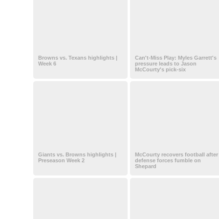
Browns vs. Texans highlights |
Can't-Miss Play: Myles Garrett's
Week 6
pressure leads to Jason
McCourty's pick-six
Giants vs. Browns highlights |
McCourty recovers football after
Preseason Week 2
defense forces fumble on
Shepard