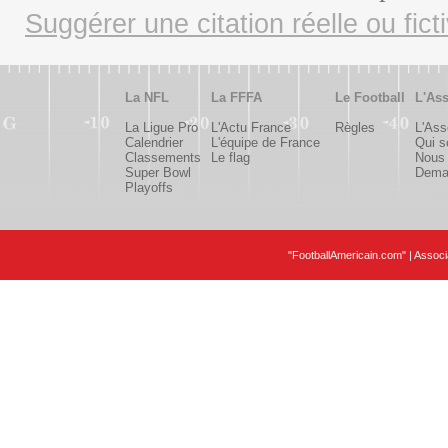
Suggérer une citation réelle ou fict
La NFL
La FFFA
Le Football
L'Ass
La Ligue Pro
L'Actu France
Règles
L'Ass
Calendrier
L'équipe de France
Qui 
Classements
Le flag
Nous 
Super Bowl
Deman
Playoffs
"FootballAmericain.com" | Assoc