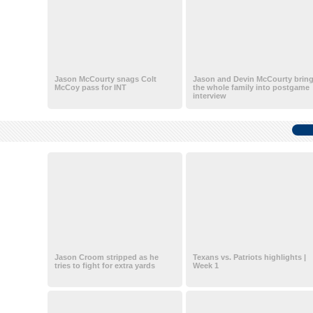
Jason McCourty snags Colt
Jason and Devin McCourty brin
McCoy pass for INT
the whole family into postgame
interview
Jason Croom stripped as he
Texans vs. Patriots highlights |
tries to fight for extra yards
Week 1