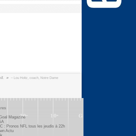
il.
– Lou Holtz, coach, Notre Dame
ires
 Goal Magazine
SA
 : Pronos NFL tous les jeudis à 22h
wn Actu
ok