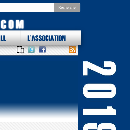
LL
L'ASSOCIATION
 DES LOTS !
ONAL FOOTBALL CONFERENCE
st
Division Nord
as Cowboys
Chicago Bears
York Giants
Detroit Lions
delphia Eagles
Green Bay Packers
ington Redskins
Minnesota Vikings
Sud
Division Ouest
ta Falcons
Arizona Cardinals
ina Panthers
Los Angeles Rams
Orleans Saints
San Francisco 49ers
a Bay Buccaneers
Seattle Seahawks