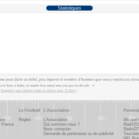
Statistiques
mme pour faire un bébé, peu importe le nombre d'hommes que vous y mettez au trava
s to have a baby, no matter how many men you put on the job.
.
Suggérer une citation réelle ou fictive pour 10 Bzh !
Le Football
L'Association
Partena
nce
Règles
L'Association
4th and
e France
Qui sommes nous ?
RadiOS
Nous contacter
RadioDTC
Demande de partenariat ou de publicité
Touchdo
NFL Bo