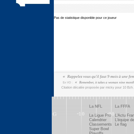
Pas de statistique disponible pour ce joueur
Rappelez vous qu'il faut 9 mois à une fe
Remember, it takes a woman nine month
En VO :
Citation décalée proposée par micky pour 10 Bzh
La NFL
La FFFA
La Ligue Pro
L'Actu Fra
Calendrier
L'équipe d
Classements
Le flag
Super Bowl
Playoffs