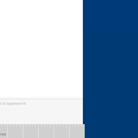
 le Superbowl III
ires