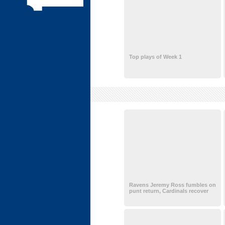
Top plays of Week 1
Ravens Jeremy Ross fumbles on
punt return, Cardinals recover