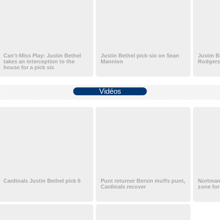
Can't-Miss Play: Justin Bethel
Justin Bethel pick-six on Sean
Justin B
takes an interception to the
Mannion
Rodgers
house for a pick six
Vidéos
Cardinals Justin Bethel pick 6
Punt returner Bersin muffs punt,
Nortman 
Cardinals recover
zone for