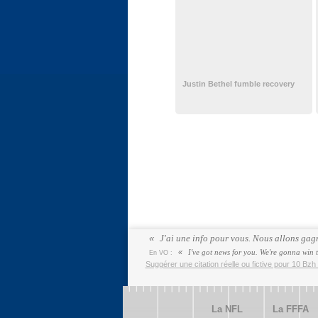
Justin Bethel fumble recovery
J'ai une info pour vous. Nous allons gagn
I've got news for you. We're gonna win 
En VO :
Suggérer une citation réelle ou fictive pour 10 Bzh 
La NFL
La FFFA