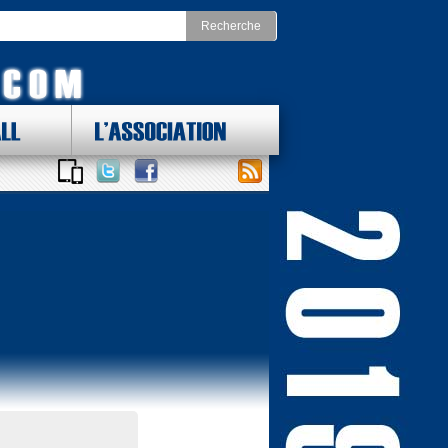
LL
L'ASSOCIATION
 DES LOTS !
ONAL FOOTBALL CONFERENCE
st
Division Nord
as Cowboys
Chicago Bears
York Giants
Detroit Lions
delphia Eagles
Green Bay Packers
ington Redskins
Minnesota Vikings
Sud
Division Ouest
ta Falcons
Arizona Cardinals
ina Panthers
Los Angeles Rams
Orleans Saints
San Francisco 49ers
a Bay Buccaneers
Seattle Seahawks