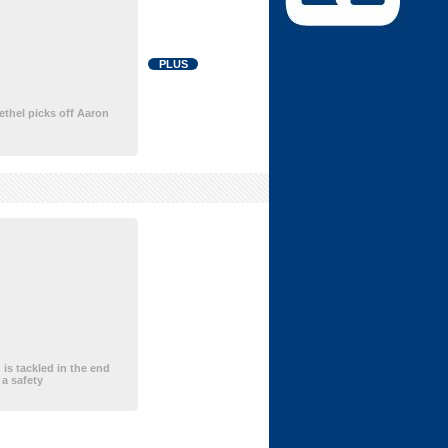
PLUS
ethel picks off Aaron
is tackled in the end
 a safety