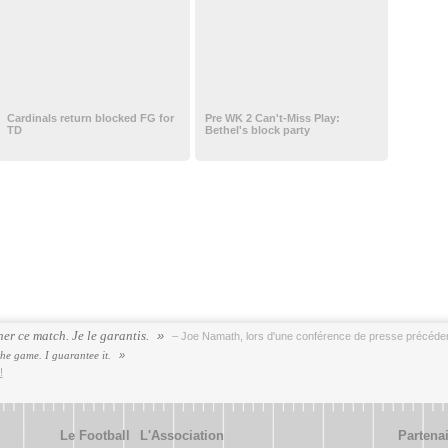
Cardinals return blocked FG for
Pre WK 2 Can't-Miss Play:
TD
Bethel's block party
er ce match. Je le garantis.
– Joe Namath, lors d'une conférence de presse précédent
the game. I guarantee it.
!
Le Football
L'Association
Partena