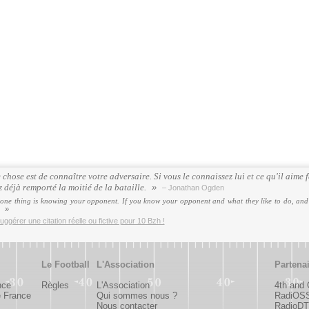
chose est de connaître votre adversaire. Si vous le connaissez lui et ce qu'il aime f
z déjà remporté la moitié de la bataille.
– Jonathan Ogden
one thing is knowing your opponent. If you know your opponent and what they like to do, and 
.
uggérer une citation réelle ou fictive pour 10 Bzh !
Le Football
L'Association
Partena
nce
Règles
L'Association
4th and
e France
Qui sommes nous ?
RadiOS
Nous contacter
RadioDTC