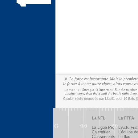
La force est importante. Mais la première 
le forcer à tenter autre chose, alors vous ave
Strength is important. But the number 
En VO :
another move, then that's half the battle right there
Citation réelle proposée par Libs91 pour 10 Bzh.
S
La NFL
La FFFA
La Ligue Pro
L'Actu Fra
Calendrier
L'équipe d
Classements
Le flag