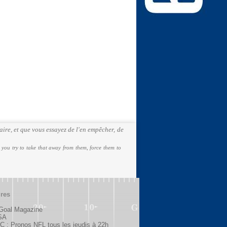
aire, et que vous essayez de l'en empêcher, de
you try to take that away from them, force them to
ires
 Goal Magazine
SA
 : Pronos NFL tous les jeudis à 22h